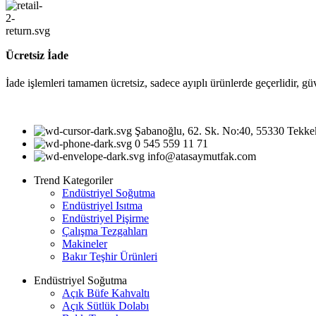
Ücretsiz İade
İade işlemleri tamamen ücretsiz, sadece ayıplı ürünlerde geçerlidir, gü
Şabanoğlu, 62. Sk. No:40, 55330 Tekk
0 545 559 11 71
info@atasaymutfak.com
Trend Kategoriler
Endüstriyel Soğutma
Endüstriyel Isıtma
Endüstriyel Pişirme
Çalışma Tezgahları
Makineler
Bakır Teşhir Ürünleri
Endüstriyel Soğutma
Açık Büfe Kahvaltı
Açık Sütlük Dolabı