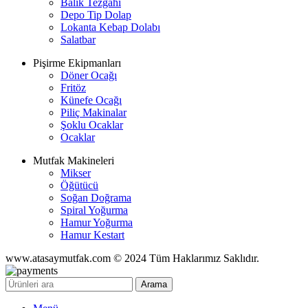
Balık Tezgahı
Depo Tip Dolap
Lokanta Kebap Dolabı
Salatbar
Pişirme Ekipmanları
Döner Ocağı
Fritöz
Künefe Ocağı
Piliç Makinalar
Şoklu Ocaklar
Ocaklar
Mutfak Makineleri
Mikser
Öğütücü
Soğan Doğrama
Spiral Yoğurma
Hamur Yoğurma
Hamur Kestart
www.atasaymutfak.com © 2024 Tüm Haklarımız Saklıdır.
Arama