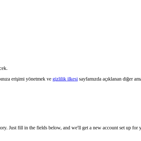
cek.
abınıza erişimi yönetmek ve
gizlilik ilkesi
sayfamızda açıklanan diğer amaçl
tory. Just fill in the fields below, and we'll get a new account set up fo