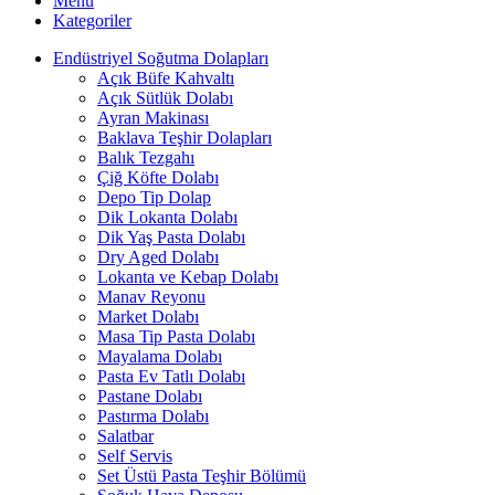
Menü
Kategoriler
Endüstriyel Soğutma Dolapları
Açık Büfe Kahvaltı
Açık Sütlük Dolabı
Ayran Makinası
Baklava Teşhir Dolapları
Balık Tezgahı
Çiğ Köfte Dolabı
Depo Tip Dolap
Dik Lokanta Dolabı
Dik Yaş Pasta Dolabı
Dry Aged Dolabı
Lokanta ve Kebap Dolabı
Manav Reyonu
Market Dolabı
Masa Tip Pasta Dolabı
Mayalama Dolabı
Pasta Ev Tatlı Dolabı
Pastane Dolabı
Pastırma Dolabı
Salatbar
Self Servis
Set Üstü Pasta Teşhir Bölümü