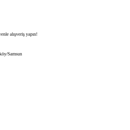
venle alışveriş yapın!
eköy/Samsun