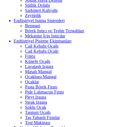
Soğuk Hava Deposu
Sütlük Dolabı
Şarküteri Kahvaltı
Zeytinlik
Endüstriyel Isıtma Sistemleri
Benmari
Börek Isıtıcı ve Teşhir Tezgahları
Mekanlar İçin Isıtıcılar
Endüstriyel Pişirme Ekipmanları
Cağ Kebabı Ocağı
Cağ Kebabı Ocağı
Fritöz
Künefe Ocağı
Lavataşlı Izgara
Masalı Mangal
Ocakbaşı Mangal
Ocaklar
Pasta Börek Fırını
Pide Lahmacun Fırını
Pleyt Izgara
Steak Izgara
Şoklu Ocak
Tantuni Ocağı
Taş Tabanlı Fırınlar
Tost Makinası