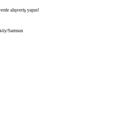
venle alışveriş yapın!
eköy/Samsun