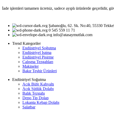
İade işlemleri tamamen ücretsiz, sadece ayıplı ürünlerde geçerlidir, gü
Şabanoğlu, 62. Sk. No:40, 55330 Tekk
0 545 559 11 71
info@atasaymutfak.com
Trend Kategoriler
Endüstriyel Soğutma
Endüstriyel Isıtma
Endüstriyel Pişirme
Çalışma Tezgahları
Makineler
Bakır Teşhir Ürünleri
Endüstriyel Soğutma
Açık Büfe Kahvaltı
Açık Sütlük Dolabı
Balık Tezgahı
Depo Tip Dolap
Lokanta Kebap Dolabı
Salatbar