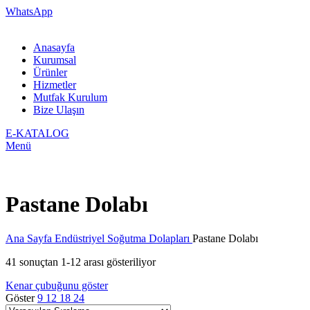
WhatsApp
Anasayfa
Kurumsal
Ürünler
Hizmetler
Mutfak Kurulum
Bize Ulaşın
E-KATALOG
Menü
Pastane Dolabı
Ana Sayfa
Endüstriyel Soğutma Dolapları
Pastane Dolabı
41 sonuçtan 1-12 arası gösteriliyor
Kenar çubuğunu göster
Göster
9
12
18
24