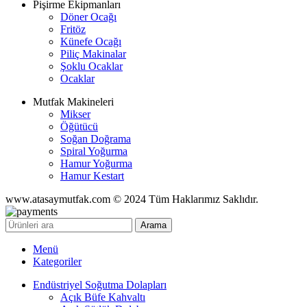
Pişirme Ekipmanları
Döner Ocağı
Fritöz
Künefe Ocağı
Piliç Makinalar
Şoklu Ocaklar
Ocaklar
Mutfak Makineleri
Mikser
Öğütücü
Soğan Doğrama
Spiral Yoğurma
Hamur Yoğurma
Hamur Kestart
www.atasaymutfak.com © 2024 Tüm Haklarımız Saklıdır.
Arama
Menü
Kategoriler
Endüstriyel Soğutma Dolapları
Açık Büfe Kahvaltı