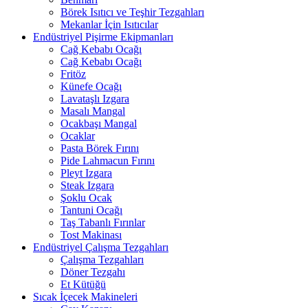
Börek Isıtıcı ve Teşhir Tezgahları
Mekanlar İçin Isıtıcılar
Endüstriyel Pişirme Ekipmanları
Cağ Kebabı Ocağı
Cağ Kebabı Ocağı
Fritöz
Künefe Ocağı
Lavataşlı Izgara
Masalı Mangal
Ocakbaşı Mangal
Ocaklar
Pasta Börek Fırını
Pide Lahmacun Fırını
Pleyt Izgara
Steak Izgara
Şoklu Ocak
Tantuni Ocağı
Taş Tabanlı Fırınlar
Tost Makinası
Endüstriyel Çalışma Tezgahları
Çalışma Tezgahları
Döner Tezgahı
Et Kütüğü
Sıcak İçecek Makineleri