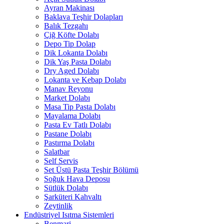
Ayran Makinası
Baklava Teşhir Dolapları
Balık Tezgahı
Çiğ Köfte Dolabı
Depo Tip Dolap
Dik Lokanta Dolabı
Dik Yaş Pasta Dolabı
Dry Aged Dolabı
Lokanta ve Kebap Dolabı
Manav Reyonu
Market Dolabı
Masa Tip Pasta Dolabı
Mayalama Dolabı
Pasta Ev Tatlı Dolabı
Pastane Dolabı
Pastırma Dolabı
Salatbar
Self Servis
Set Üstü Pasta Teşhir Bölümü
Soğuk Hava Deposu
Sütlük Dolabı
Şarküteri Kahvaltı
Zeytinlik
Endüstriyel Isıtma Sistemleri
Benmari