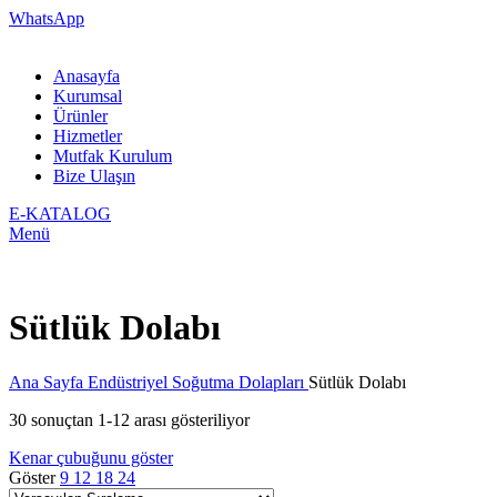
WhatsApp
Anasayfa
Kurumsal
Ürünler
Hizmetler
Mutfak Kurulum
Bize Ulaşın
E-KATALOG
Menü
Sütlük Dolabı
Ana Sayfa
Endüstriyel Soğutma Dolapları
Sütlük Dolabı
30 sonuçtan 1-12 arası gösteriliyor
Kenar çubuğunu göster
Göster
9
12
18
24