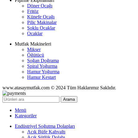
Pişirme Ekipmanları
Döner Ocağı
Fritöz
Künefe Ocağı
Piliç Makinalar
Şoklu Ocaklar
Ocaklar
Mutfak Makineleri
Mikser
Öğütücü
Soğan Doğrama
Spiral Yoğurma
Hamur Yoğurma
Hamur Kestart
www.atasaymutfak.com © 2024 Tüm Haklarımız Saklıdır.
Arama
Menü
Kategoriler
Endüstriyel Soğutma Dolapları
Açık Büfe Kahvaltı
Açık Sütlük Dolabı