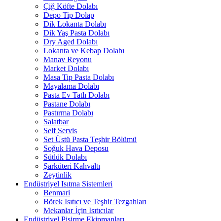
Çiğ Köfte Dolabı
Depo Tip Dolap
Dik Lokanta Dolabı
Dik Yaş Pasta Dolabı
Dry Aged Dolabı
Lokanta ve Kebap Dolabı
Manav Reyonu
Market Dolabı
Masa Tip Pasta Dolabı
Mayalama Dolabı
Pasta Ev Tatlı Dolabı
Pastane Dolabı
Pastırma Dolabı
Salatbar
Self Servis
Set Üstü Pasta Teşhir Bölümü
Soğuk Hava Deposu
Sütlük Dolabı
Şarküteri Kahvaltı
Zeytinlik
Endüstriyel Isıtma Sistemleri
Benmari
Börek Isıtıcı ve Teşhir Tezgahları
Mekanlar İçin Isıtıcılar
Endüstriyel Pişirme Ekipmanları