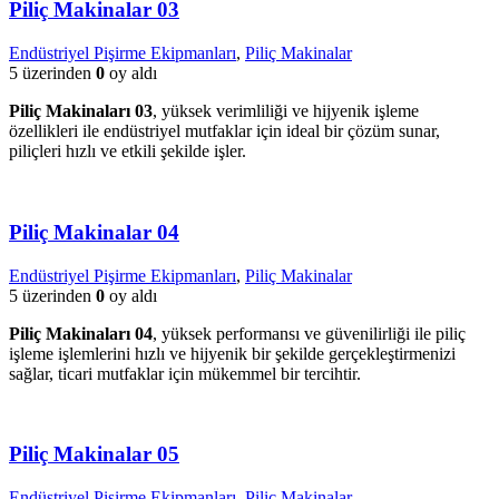
Piliç Makinalar 03
Endüstriyel Pişirme Ekipmanları
,
Piliç Makinalar
5 üzerinden
0
oy aldı
Piliç Makinaları 03
, yüksek verimliliği ve hijyenik işleme
özellikleri ile endüstriyel mutfaklar için ideal bir çözüm sunar,
piliçleri hızlı ve etkili şekilde işler.
Piliç Makinalar 04
Endüstriyel Pişirme Ekipmanları
,
Piliç Makinalar
5 üzerinden
0
oy aldı
Piliç Makinaları 04
, yüksek performansı ve güvenilirliği ile piliç
işleme işlemlerini hızlı ve hijyenik bir şekilde gerçekleştirmenizi
sağlar, ticari mutfaklar için mükemmel bir tercihtir.
Piliç Makinalar 05
Endüstriyel Pişirme Ekipmanları
,
Piliç Makinalar