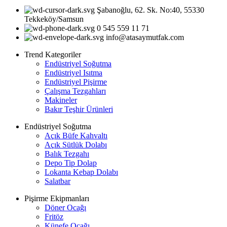
Şabanoğlu, 62. Sk. No:40, 55330
Tekkeköy/Samsun
0 545 559 11 71
info@atasaymutfak.com
Trend Kategoriler
Endüstriyel Soğutma
Endüstriyel Isıtma
Endüstriyel Pişirme
Çalışma Tezgahları
Makineler
Bakır Teşhir Ürünleri
Endüstriyel Soğutma
Açık Büfe Kahvaltı
Açık Sütlük Dolabı
Balık Tezgahı
Depo Tip Dolap
Lokanta Kebap Dolabı
Salatbar
Pişirme Ekipmanları
Döner Ocağı
Fritöz
Künefe Ocağı