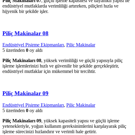
Piliç Makinaları 07
, güçlü işleme kapasitesi ve dayanıklı yapısı ile
endüstriyel mutfaklarda verimliliği artırırken, piliçleri hızla ve
hijyenik bir şekilde işler.
Piliç Makinalar 08
Endüstriyel Pişirme Ekipmanları
,
Piliç Makinalar
5 üzerinden
0
oy aldı
Piliç Makinaları 08
, yüksek verimliliği ve güçlü yapısıyla piliç
işleme işlemlerinizi hızlı ve güvenilir bir şekilde gerçekleştirir,
endüstriyel mutfaklar için mükemmel bir tercihtir.
Piliç Makinalar 09
Endüstriyel Pişirme Ekipmanları
,
Piliç Makinalar
5 üzerinden
0
oy aldı
Piliç Makinaları 09
, yüksek kapasiteli yapısı ve güçlü işleme
yetenekleriyle, yoğun kullanım gereksinimlerini karşılayarak piliç
işleme sürecinizi hızlandırır ve verimli hale getirir.