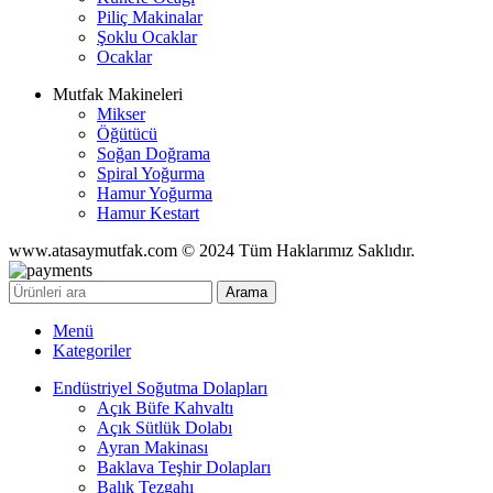
Piliç Makinalar
Şoklu Ocaklar
Ocaklar
Mutfak Makineleri
Mikser
Öğütücü
Soğan Doğrama
Spiral Yoğurma
Hamur Yoğurma
Hamur Kestart
www.atasaymutfak.com © 2024 Tüm Haklarımız Saklıdır.
Arama
Menü
Kategoriler
Endüstriyel Soğutma Dolapları
Açık Büfe Kahvaltı
Açık Sütlük Dolabı
Ayran Makinası
Baklava Teşhir Dolapları
Balık Tezgahı