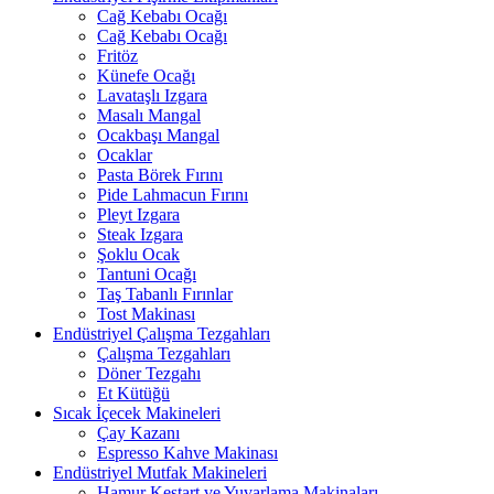
Cağ Kebabı Ocağı
Cağ Kebabı Ocağı
Fritöz
Künefe Ocağı
Lavataşlı Izgara
Masalı Mangal
Ocakbaşı Mangal
Ocaklar
Pasta Börek Fırını
Pide Lahmacun Fırını
Pleyt Izgara
Steak Izgara
Şoklu Ocak
Tantuni Ocağı
Taş Tabanlı Fırınlar
Tost Makinası
Endüstriyel Çalışma Tezgahları
Çalışma Tezgahları
Döner Tezgahı
Et Kütüğü
Sıcak İçecek Makineleri
Çay Kazanı
Espresso Kahve Makinası
Endüstriyel Mutfak Makineleri
Hamur Kestart ve Yuvarlama Makinaları