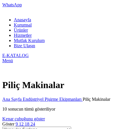
WhatsApp
Anasayfa
Kurumsal
Ürünler
Hizmetler
Mutfak Kurulum
Bize Ulaşın
E-KATALOG
Menü
Piliç Makinalar
Ana Sayfa
Endüstriyel Pişirme Ekipmanları
Piliç Makinalar
10 sonucun tümü gösteriliyor
Kenar çubuğunu göster
Göster
9
12
18
24