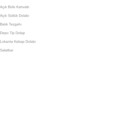
Açık Büfe Kahvaltı
Açık Sütlük Dolabı
Balık Tezgahı
Depo Tip Dolap
Lokanta Kebap Dolabı
Salatbar
PIŞIRME EKIPMANLARI
Döner Ocağı
Fritöz
Künefe Ocağı
Piliç Makinalar
Şoklu Ocaklar