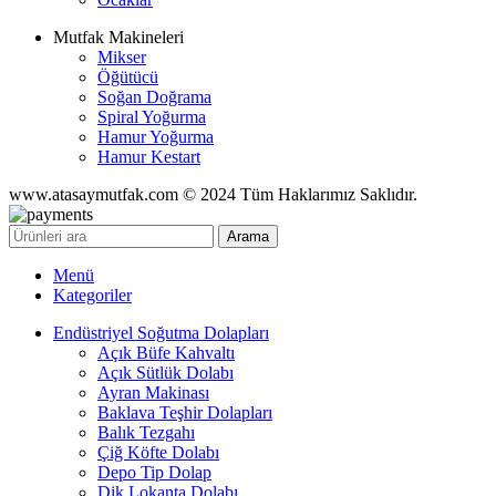
Mutfak Makineleri
Mikser
Öğütücü
Soğan Doğrama
Spiral Yoğurma
Hamur Yoğurma
Hamur Kestart
www.atasaymutfak.com © 2024 Tüm Haklarımız Saklıdır.
Arama
Menü
Kategoriler
Endüstriyel Soğutma Dolapları
Açık Büfe Kahvaltı
Açık Sütlük Dolabı
Ayran Makinası
Baklava Teşhir Dolapları
Balık Tezgahı
Çiğ Köfte Dolabı
Depo Tip Dolap
Dik Lokanta Dolabı