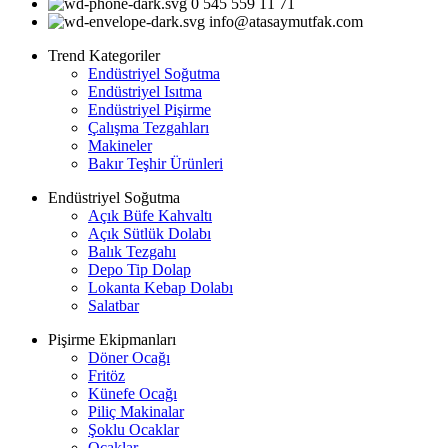
0 545 559 11 71
info@atasaymutfak.com
Trend Kategoriler
Endüstriyel Soğutma
Endüstriyel Isıtma
Endüstriyel Pişirme
Çalışma Tezgahları
Makineler
Bakır Teşhir Ürünleri
Endüstriyel Soğutma
Açık Büfe Kahvaltı
Açık Sütlük Dolabı
Balık Tezgahı
Depo Tip Dolap
Lokanta Kebap Dolabı
Salatbar
Pişirme Ekipmanları
Döner Ocağı
Fritöz
Künefe Ocağı
Piliç Makinalar
Şoklu Ocaklar
Ocaklar