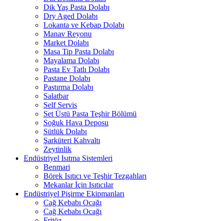
Dik Yaş Pasta Dolabı
Dry Aged Dolabı
Lokanta ve Kebap Dolabı
Manav Reyonu
Market Dolabı
Masa Tip Pasta Dolabı
Mayalama Dolabı
Pasta Ev Tatlı Dolabı
Pastane Dolabı
Pastırma Dolabı
Salatbar
Self Servis
Set Üstü Pasta Teşhir Bölümü
Soğuk Hava Deposu
Sütlük Dolabı
Şarküteri Kahvaltı
Zeytinlik
Endüstriyel Isıtma Sistemleri
Benmari
Börek Isıtıcı ve Teşhir Tezgahları
Mekanlar İçin Isıtıcılar
Endüstriyel Pişirme Ekipmanları
Cağ Kebabı Ocağı
Cağ Kebabı Ocağı
Fritöz