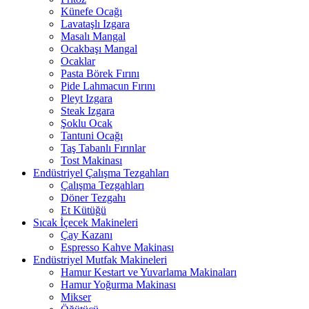
Künefe Ocağı
Lavataşlı Izgara
Masalı Mangal
Ocakbaşı Mangal
Ocaklar
Pasta Börek Fırını
Pide Lahmacun Fırını
Pleyt Izgara
Steak Izgara
Şoklu Ocak
Tantuni Ocağı
Taş Tabanlı Fırınlar
Tost Makinası
Endüstriyel Çalışma Tezgahları
Çalışma Tezgahları
Döner Tezgahı
Et Kütüğü
Sıcak İçecek Makineleri
Çay Kazanı
Espresso Kahve Makinası
Endüstriyel Mutfak Makineleri
Hamur Kestart ve Yuvarlama Makinaları
Hamur Yoğurma Makinası
Mikser