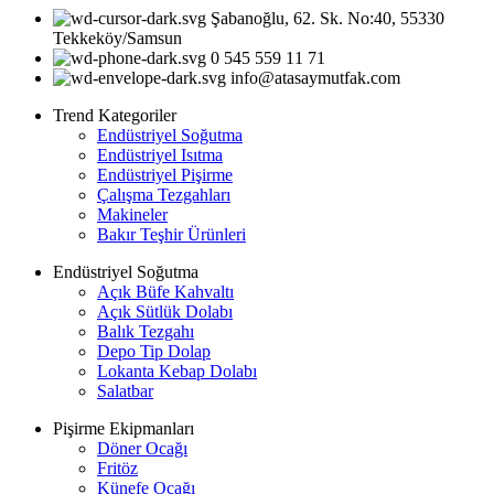
Şabanoğlu, 62. Sk. No:40, 55330
Tekkeköy/Samsun
0 545 559 11 71
info@atasaymutfak.com
Trend Kategoriler
Endüstriyel Soğutma
Endüstriyel Isıtma
Endüstriyel Pişirme
Çalışma Tezgahları
Makineler
Bakır Teşhir Ürünleri
Endüstriyel Soğutma
Açık Büfe Kahvaltı
Açık Sütlük Dolabı
Balık Tezgahı
Depo Tip Dolap
Lokanta Kebap Dolabı
Salatbar
Pişirme Ekipmanları
Döner Ocağı
Fritöz
Künefe Ocağı