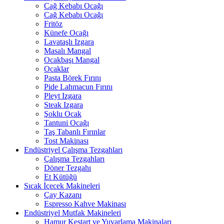
Cağ Kebabı Ocağı
Cağ Kebabı Ocağı
Fritöz
Künefe Ocağı
Lavataşlı Izgara
Masalı Mangal
Ocakbaşı Mangal
Ocaklar
Pasta Börek Fırını
Pide Lahmacun Fırını
Pleyt Izgara
Steak Izgara
Şoklu Ocak
Tantuni Ocağı
Taş Tabanlı Fırınlar
Tost Makinası
Endüstriyel Çalışma Tezgahları
Çalışma Tezgahları
Döner Tezgahı
Et Kütüğü
Sıcak İçecek Makineleri
Çay Kazanı
Espresso Kahve Makinası
Endüstriyel Mutfak Makineleri
Hamur Kestart ve Yuvarlama Makinaları