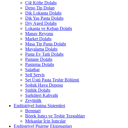
Çiğ Köfte Dolabı
Depo Tip Dolap
Dik Lokanta Dolabı
Dik Yaş Pasta Dolabı
Dry Aged Dolabı
Lokanta ve Kebap Dolabı
Manav Reyonu
Market Dolabı
Masa Tip Pasta Dolabı
Mayalama Dolabı
Pasta Ev Tatlı Dolabı
Pastane Dolabı
Pastırma Dolabı
Salatbar
Self Servis
Set Üstü Pasta Teşhir Bölümü
Soğuk Hava Deposu
Sütlük Dolabı
Şarküteri Kahvaltı
Zeytinlik
Endüstriyel Isıtma Sistemleri
Benmari
Börek Isıtıcı ve Teşhir Tezgahları
Mekanlar İçin Isıtıcılar
Endüstriyel Pişirme Ekipmanları