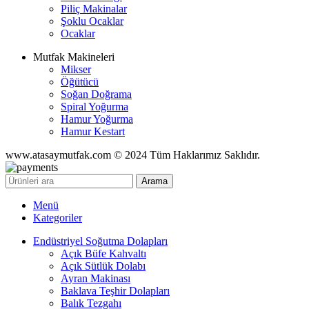
Piliç Makinalar
Şoklu Ocaklar
Ocaklar
Mutfak Makineleri
Mikser
Öğütücü
Soğan Doğrama
Spiral Yoğurma
Hamur Yoğurma
Hamur Kestart
www.atasaymutfak.com © 2024 Tüm Haklarımız Saklıdır.
Arama
Menü
Kategoriler
Endüstriyel Soğutma Dolapları
Açık Büfe Kahvaltı
Açık Sütlük Dolabı
Ayran Makinası
Baklava Teşhir Dolapları
Balık Tezgahı