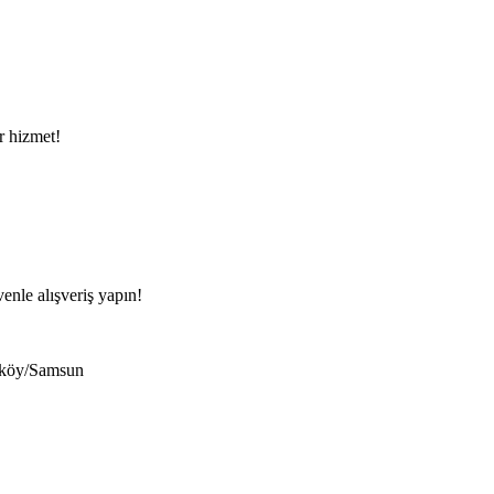
ir hizmet!
venle alışveriş yapın!
eköy/Samsun