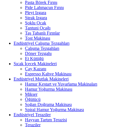
Pasta Börek Fırını
Pide Lahmacun Fırını
Pleyt Izgara
Steak Izgara
Şoklu Ocak
Tantuni Ocağı
Taş Tabanlı Fırınlar
Tost Makinası
Endüstriyel Çalışma Tezgahları
Çalışma Tezgahları
Döner Tezgahı
Et Kütüğü
Sıcak İçecek Makineleri
Çay Kazanı
Espresso Kahve Makinası
Endüstriyel Mutfak Makineleri
Hamur Kestart ve Yuvarlama Makinaları
Hamur Yoğurma Makinası
Mikser
Öğütücü
Soğan Doğrama Makinası
Spiral Hamur Yoğurma Makinası
Endüstriyel Teraziler
Hayvan Tartım Terazisi
Teraziler