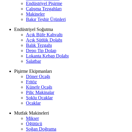
Endüstriyel Pişirme
Çalışma Tezgahları
Makineler
Bakır Teşhir Ürünleri
Endüstriyel Soğutma
Açık Büfe Kahvaltı
Açık Sütlük Dolabı
Balık Tezgahı
Depo Tip Dolap
Lokanta Kebap Dolabı
Salatbar
Pişirme Ekipmanları
Döner Ocağı
Fritöz
Künefe Ocağı
Piliç Makinalar
Şoklu Ocaklar
Ocaklar
Mutfak Makineleri
Mikser
Öğütücü
Soğan Doğrama