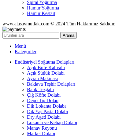
Spiral Yoğurma
Hamur Yoğurma
Hamur Kestart
www.atasaymutfak.com © 2024 Tüm Haklarımız Saklıdır.
Arama
Menü
Kategoriler
Endüstriyel Soğutma Dolapları
Açık Büfe Kahvaltı
Açık Sütlük Dolabı
Ayran Makinası
Baklava Teşhir Dolapları
Balık Tezgahı
Çiğ Köfte Dolabı
Depo Tip Dolap
Dik Lokanta Dolabı
Dik Yaş Pasta Dolabı
Dry Aged Dolabı
Lokanta ve Kebap Dolabı
Manav Reyonu
Market Dolabı