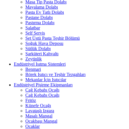
Masa Tip Pasta Dolabı
Mayalama Dolabı
Pasta Ev Tatlı Dolabı
Pastane Dolabı
Pastırma Dolabı
Salatbar
Self Servis
Set Üstü Pasta Teşhir Bölümü
Soğuk Hava Deposu
Sütlük Dolabı
Şarküteri Kahvaltı
Zeytinlik
Endüstriyel Isıtma Sistemleri
Benmari
Börek Isıtıcı ve Teşhir Tezgahları
Mekanlar İçin Isıtıcılar
Endüstriyel Pişirme Ekipmanları
Cağ Kebabı Ocağı
Cağ Kebabı Ocağı
Fritöz
Künefe Ocağı
Lavataşlı Izgara
Masalı Mangal
Ocakbaşı Mangal
Ocaklar