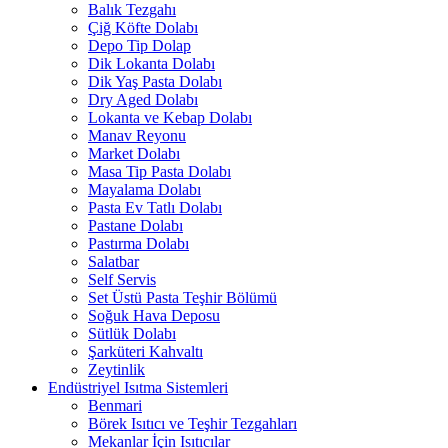
Balık Tezgahı
Çiğ Köfte Dolabı
Depo Tip Dolap
Dik Lokanta Dolabı
Dik Yaş Pasta Dolabı
Dry Aged Dolabı
Lokanta ve Kebap Dolabı
Manav Reyonu
Market Dolabı
Masa Tip Pasta Dolabı
Mayalama Dolabı
Pasta Ev Tatlı Dolabı
Pastane Dolabı
Pastırma Dolabı
Salatbar
Self Servis
Set Üstü Pasta Teşhir Bölümü
Soğuk Hava Deposu
Sütlük Dolabı
Şarküteri Kahvaltı
Zeytinlik
Endüstriyel Isıtma Sistemleri
Benmari
Börek Isıtıcı ve Teşhir Tezgahları
Mekanlar İçin Isıtıcılar