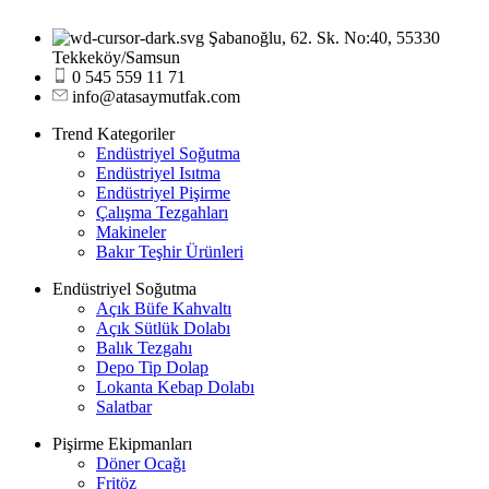
Şabanoğlu, 62. Sk. No:40, 55330
Tekkeköy/Samsun
0 545 559 11 71
info@atasaymutfak.com
Trend Kategoriler
Endüstriyel Soğutma
Endüstriyel Isıtma
Endüstriyel Pişirme
Çalışma Tezgahları
Makineler
Bakır Teşhir Ürünleri
Endüstriyel Soğutma
Açık Büfe Kahvaltı
Açık Sütlük Dolabı
Balık Tezgahı
Depo Tip Dolap
Lokanta Kebap Dolabı
Salatbar
Pişirme Ekipmanları
Döner Ocağı
Fritöz