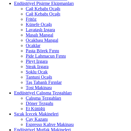
Endüstriyel Pişirme Ekipmanları
Cağ Kebabı Ocağı
Cağ Kebabı Ocağı
Fritöz
Künefe Ocağı
Lavataşlı Izgara
Masalı Mangal
Ocakbaşı Mangal
Ocaklar
Pasta Börek Fırını
Pide Lahmacun Fırını
Pleyt Izgara
Steak Izgara
Şoklu Ocak
Tantuni Ocağı
Taş Tabanlı Fırınlar
Tost Makinası
Endüstriyel Çalışma Tezgahları
Çalışma Tezgahları
Döner Tezgahı
Et Kütüğü
Sıcak İçecek Makineleri
Çay Kazanı
Espresso Kahve Makinası
Endüstriyel Mutfak Makineleri