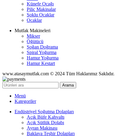
Künefe Ocağı
Piliç Makinalar
Şoklu Ocaklar
Ocaklar
Mutfak Makineleri
Mikser
Öğütücü
Soğan Doğrama
Spiral Yoğurma
Hamur Yoğurma
Hamur Kestart
www.atasaymutfak.com © 2024 Tüm Haklarımız Saklıdır.
Arama
Menü
Kategoriler
Endüstriyel Soğutma Dolapları
Açık Büfe Kahvaltı
Açık Sütlük Dolabı
Ayran Makinası
Baklava Teşhir Dolapları