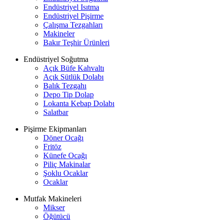
Endüstriyel Isıtma
Endüstriyel Pişirme
Çalışma Tezgahları
Makineler
Bakır Teşhir Ürünleri
Endüstriyel Soğutma
Açık Büfe Kahvaltı
Açık Sütlük Dolabı
Balık Tezgahı
Depo Tip Dolap
Lokanta Kebap Dolabı
Salatbar
Pişirme Ekipmanları
Döner Ocağı
Fritöz
Künefe Ocağı
Piliç Makinalar
Şoklu Ocaklar
Ocaklar
Mutfak Makineleri
Mikser
Öğütücü