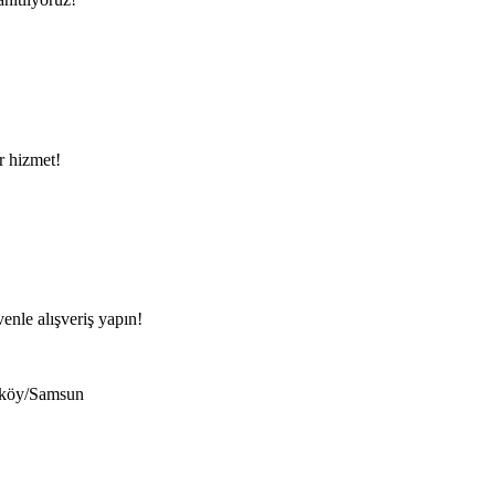
ir hizmet!
venle alışveriş yapın!
eköy/Samsun