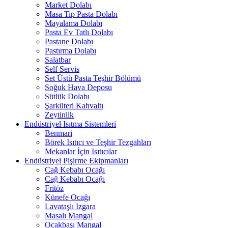
Market Dolabı
Masa Tip Pasta Dolabı
Mayalama Dolabı
Pasta Ev Tatlı Dolabı
Pastane Dolabı
Pastırma Dolabı
Salatbar
Self Servis
Set Üstü Pasta Teşhir Bölümü
Soğuk Hava Deposu
Sütlük Dolabı
Şarküteri Kahvaltı
Zeytinlik
Endüstriyel Isıtma Sistemleri
Benmari
Börek Isıtıcı ve Teşhir Tezgahları
Mekanlar İçin Isıtıcılar
Endüstriyel Pişirme Ekipmanları
Cağ Kebabı Ocağı
Cağ Kebabı Ocağı
Fritöz
Künefe Ocağı
Lavataşlı Izgara
Masalı Mangal
Ocakbaşı Mangal