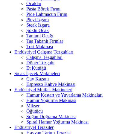
Ocaklar
Pasta Börek Fırını
Pide Lahmacun Fırını
Pleyt Izgara
Steak Izgara
Şoklu Ocak
Tantuni Ocağı
Taş Tabanlı Fırınlar
Tost Makinası
Endüstriyel Çalışma Tezgahları
Çalışma Tezgahları
Döner Tezgahı
Et Kütüğü
Sıcak İçecek Makineleri
Çay Kazanı
Espresso Kahve Makinası
Endüstriyel Mutfak Makineleri
Hamur Kestart ve Yuvarlama Makinaları
Hamur Yoğurma Makinası
Mikser
Öğütücü
Soğan Doğrama Makinası
Spiral Hamur Yoğurma Makinası
Endüstriyel Teraziler
Hayvan Tartım Terazisi