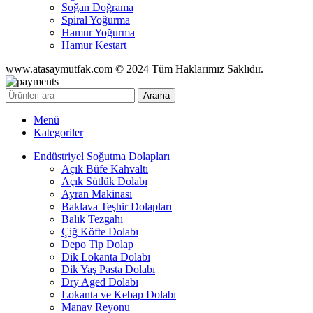
Soğan Doğrama
Spiral Yoğurma
Hamur Yoğurma
Hamur Kestart
www.atasaymutfak.com © 2024 Tüm Haklarımız Saklıdır.
Arama
Menü
Kategoriler
Endüstriyel Soğutma Dolapları
Açık Büfe Kahvaltı
Açık Sütlük Dolabı
Ayran Makinası
Baklava Teşhir Dolapları
Balık Tezgahı
Çiğ Köfte Dolabı
Depo Tip Dolap
Dik Lokanta Dolabı
Dik Yaş Pasta Dolabı
Dry Aged Dolabı
Lokanta ve Kebap Dolabı
Manav Reyonu