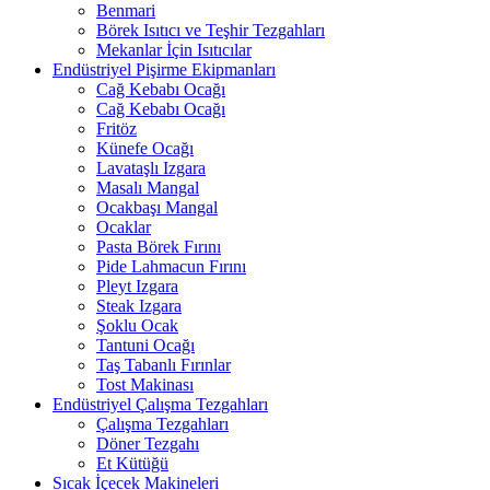
Benmari
Börek Isıtıcı ve Teşhir Tezgahları
Mekanlar İçin Isıtıcılar
Endüstriyel Pişirme Ekipmanları
Cağ Kebabı Ocağı
Cağ Kebabı Ocağı
Fritöz
Künefe Ocağı
Lavataşlı Izgara
Masalı Mangal
Ocakbaşı Mangal
Ocaklar
Pasta Börek Fırını
Pide Lahmacun Fırını
Pleyt Izgara
Steak Izgara
Şoklu Ocak
Tantuni Ocağı
Taş Tabanlı Fırınlar
Tost Makinası
Endüstriyel Çalışma Tezgahları
Çalışma Tezgahları
Döner Tezgahı
Et Kütüğü
Sıcak İçecek Makineleri