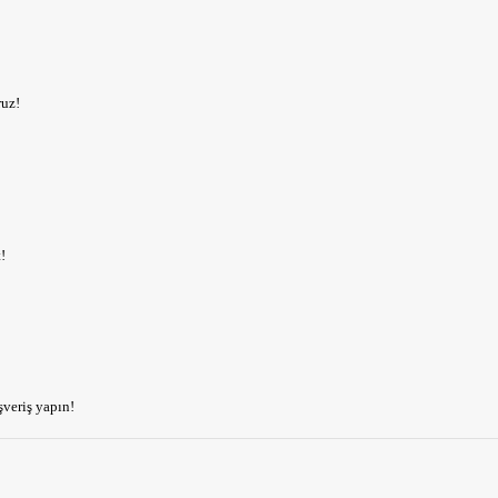
ruz!
!
şveriş yapın!