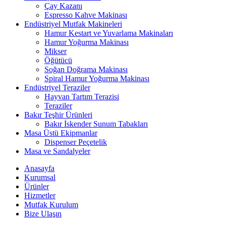
Çay Kazanı
Espresso Kahve Makinası
Endüstriyel Mutfak Makineleri
Hamur Kestart ve Yuvarlama Makinaları
Hamur Yoğurma Makinası
Mikser
Öğütücü
Soğan Doğrama Makinası
Spiral Hamur Yoğurma Makinası
Endüstriyel Teraziler
Hayvan Tartım Terazisi
Teraziler
Bakır Teşhir Ürünleri
Bakır İskender Sunum Tabakları
Masa Üstü Ekipmanlar
Dispenser Peçetelik
Masa ve Sandalyeler
Anasayfa
Kurumsal
Ürünler
Hizmetler
Mutfak Kurulum
Bize Ulaşın