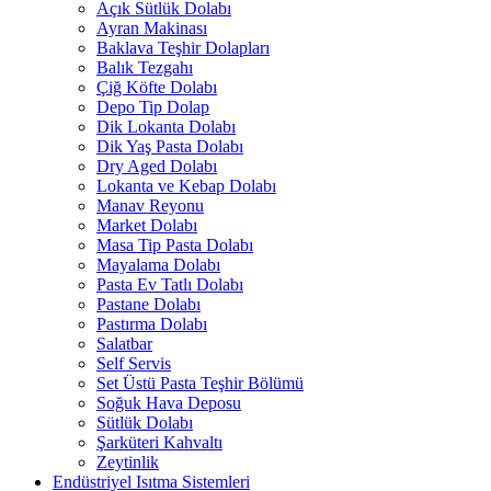
Açık Sütlük Dolabı
Ayran Makinası
Baklava Teşhir Dolapları
Balık Tezgahı
Çiğ Köfte Dolabı
Depo Tip Dolap
Dik Lokanta Dolabı
Dik Yaş Pasta Dolabı
Dry Aged Dolabı
Lokanta ve Kebap Dolabı
Manav Reyonu
Market Dolabı
Masa Tip Pasta Dolabı
Mayalama Dolabı
Pasta Ev Tatlı Dolabı
Pastane Dolabı
Pastırma Dolabı
Salatbar
Self Servis
Set Üstü Pasta Teşhir Bölümü
Soğuk Hava Deposu
Sütlük Dolabı
Şarküteri Kahvaltı
Zeytinlik
Endüstriyel Isıtma Sistemleri