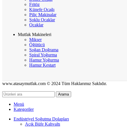
Fritöz
Künefe Ocağı
Piliç Makinalar
Şoklu Ocaklar
Ocaklar
Mutfak Makineleri
Mikser
Öğütücü
Soğan Doğrama
Spiral Yoğurma
Hamur Yoğurma
Hamur Kestart
www.atasaymutfak.com © 2024 Tüm Haklarımız Saklıdır.
Arama
Menü
Kategoriler
Endüstriyel Soğutma Dolapları
Açık Büfe Kahvaltı