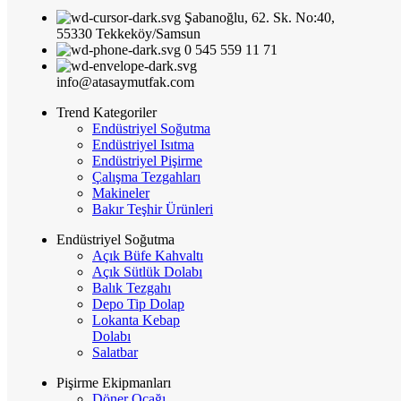
Şabanoğlu, 62. Sk. No:40,
55330 Tekkeköy/Samsun
0 545 559 11 71
info@atasaymutfak.com
Trend Kategoriler
Endüstriyel Soğutma
Endüstriyel Isıtma
Endüstriyel Pişirme
Çalışma Tezgahları
Makineler
Bakır Teşhir Ürünleri
Endüstriyel Soğutma
Açık Büfe Kahvaltı
Açık Sütlük Dolabı
Balık Tezgahı
Depo Tip Dolap
Lokanta Kebap
Dolabı
Salatbar
Pişirme Ekipmanları
Döner Ocağı