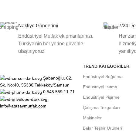
Nakliye Gönderimi
7/24 De
Endüstriyel Mutfak ekipmanlarınızı,
Her zam
Türkiye'nin her yerine güvenle
hizmetiy
ulaştırıyoruz!
yanıtlıy
TREND KATEGORILER
Endüstriyel Soğutma
Şabanoğlu, 62.
Sk. No:40, 55330 Tekkeköy/Samsun
Endüstriyel Isıtma
0 545 559 11 71
Endüstriyel Pişirme
info@atasaymutfak.com
Çalışma Tezgahları
Makineler
Bakır Teşhir Ürünleri