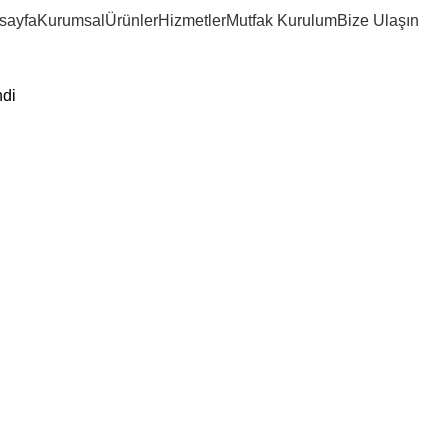
triyel mutfak 
sayfa
Kurumsal
Ürünler
Hizmetler
Mutfak Kurulum
Bize Ulaşın
ndi