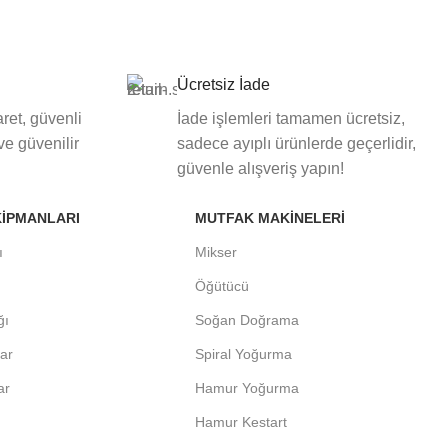
Ücretsiz İade
ret, güvenli
İade işlemleri tamamen ücretsiz,
 ve güvenilir
sadece ayıplı ürünlerde geçerlidir,
güvenle alışveriş yapın!
KIPMANLARI
MUTFAK MAKINELERI
ı
Mikser
Öğütücü
ğı
Soğan Doğrama
lar
Spiral Yoğurma
ar
Hamur Yoğurma
Hamur Kestart