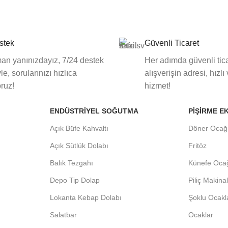
stek
Güvenli Ticaret
an yanınızdayız, 7/24 destek
Her adımda güvenli tica
le, sorularınızı hızlıca
alışverişin adresi, hızlı
oruz!
hizmet!
ENDÜSTRIYEL SOĞUTMA
PIŞIRME E
Açık Büfe Kahvaltı
Döner Ocağ
Açık Sütlük Dolabı
Fritöz
Balık Tezgahı
Künefe Oca
Depo Tip Dolap
Piliç Makina
Lokanta Kebap Dolabı
Şoklu Ocakl
Salatbar
Ocaklar