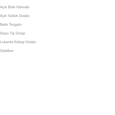
Açık Büfe Kahvaltı
Açık Sütlük Dolabı
Balık Tezgahı
Depo Tip Dolap
Lokanta Kebap Dolabı
Salatbar
PIŞIRME EKIPMANLARI
Döner Ocağı
Fritöz
Künefe Ocağı
Piliç Makinalar
Şoklu Ocaklar