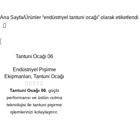
endüstriyel tantuni ocağı
Menü
Ana Sayfa
Ürünler “endüstriyel tantuni ocağı” olarak etiketlendi
Tantuni Ocağı 06
Endüstriyel Pişirme
Ekipmanları
,
Tantuni Ocağı
Tantuni Ocağı 06
, güçlü
performansı ve üstün ısıtma
teknolojisi ile tantuni pişirme
işlemlerinizi kolaylaştırır,
hızlandırır ve lezzetli sonuçlar elde
etmenizi sağlar.