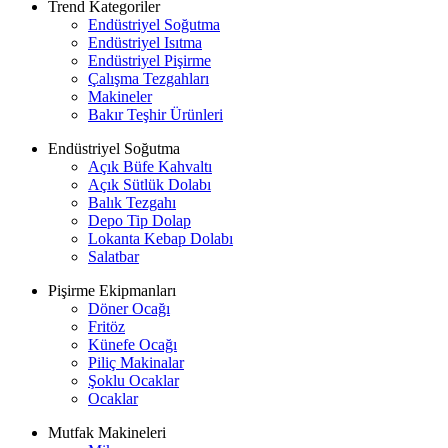
Trend Kategoriler
Endüstriyel Soğutma
Endüstriyel Isıtma
Endüstriyel Pişirme
Çalışma Tezgahları
Makineler
Bakır Teşhir Ürünleri
Endüstriyel Soğutma
Açık Büfe Kahvaltı
Açık Sütlük Dolabı
Balık Tezgahı
Depo Tip Dolap
Lokanta Kebap Dolabı
Salatbar
Pişirme Ekipmanları
Döner Ocağı
Fritöz
Künefe Ocağı
Piliç Makinalar
Şoklu Ocaklar
Ocaklar
Mutfak Makineleri