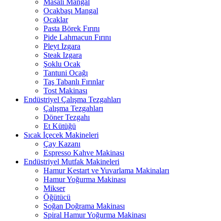
Masalı Mangal
Ocakbaşı Mangal
Ocaklar
Pasta Börek Fırını
Pide Lahmacun Fırını
Pleyt Izgara
Steak Izgara
Şoklu Ocak
Tantuni Ocağı
Taş Tabanlı Fırınlar
Tost Makinası
Endüstriyel Çalışma Tezgahları
Çalışma Tezgahları
Döner Tezgahı
Et Kütüğü
Sıcak İçecek Makineleri
Çay Kazanı
Espresso Kahve Makinası
Endüstriyel Mutfak Makineleri
Hamur Kestart ve Yuvarlama Makinaları
Hamur Yoğurma Makinası
Mikser
Öğütücü
Soğan Doğrama Makinası
Spiral Hamur Yoğurma Makinası