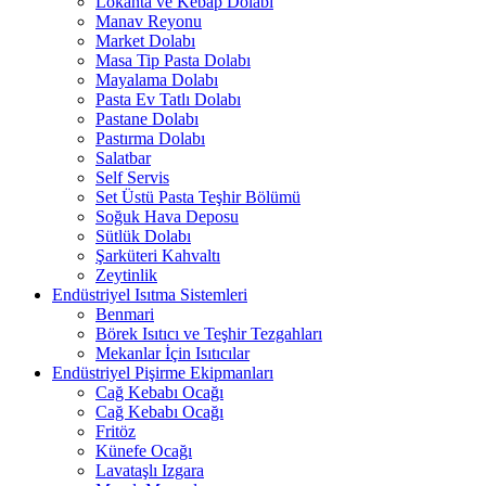
Lokanta ve Kebap Dolabı
Manav Reyonu
Market Dolabı
Masa Tip Pasta Dolabı
Mayalama Dolabı
Pasta Ev Tatlı Dolabı
Pastane Dolabı
Pastırma Dolabı
Salatbar
Self Servis
Set Üstü Pasta Teşhir Bölümü
Soğuk Hava Deposu
Sütlük Dolabı
Şarküteri Kahvaltı
Zeytinlik
Endüstriyel Isıtma Sistemleri
Benmari
Börek Isıtıcı ve Teşhir Tezgahları
Mekanlar İçin Isıtıcılar
Endüstriyel Pişirme Ekipmanları
Cağ Kebabı Ocağı
Cağ Kebabı Ocağı
Fritöz
Künefe Ocağı
Lavataşlı Izgara