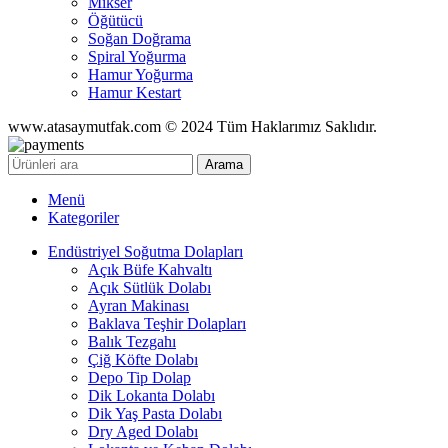
Mikser
Öğütücü
Soğan Doğrama
Spiral Yoğurma
Hamur Yoğurma
Hamur Kestart
www.atasaymutfak.com © 2024 Tüm Haklarımız Saklıdır.
Arama
Menü
Kategoriler
Endüstriyel Soğutma Dolapları
Açık Büfe Kahvaltı
Açık Sütlük Dolabı
Ayran Makinası
Baklava Teşhir Dolapları
Balık Tezgahı
Çiğ Köfte Dolabı
Depo Tip Dolap
Dik Lokanta Dolabı
Dik Yaş Pasta Dolabı
Dry Aged Dolabı