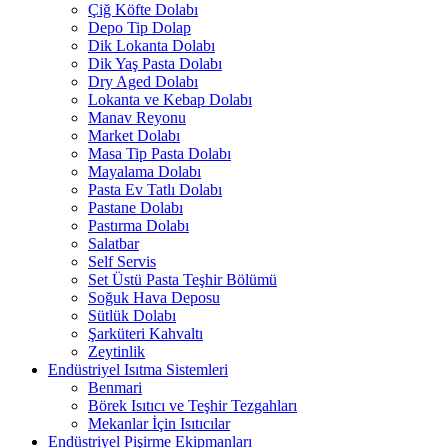
Çiğ Köfte Dolabı
Depo Tip Dolap
Dik Lokanta Dolabı
Dik Yaş Pasta Dolabı
Dry Aged Dolabı
Lokanta ve Kebap Dolabı
Manav Reyonu
Market Dolabı
Masa Tip Pasta Dolabı
Mayalama Dolabı
Pasta Ev Tatlı Dolabı
Pastane Dolabı
Pastırma Dolabı
Salatbar
Self Servis
Set Üstü Pasta Teşhir Bölümü
Soğuk Hava Deposu
Sütlük Dolabı
Şarküteri Kahvaltı
Zeytinlik
Endüstriyel Isıtma Sistemleri
Benmari
Börek Isıtıcı ve Teşhir Tezgahları
Mekanlar İçin Isıtıcılar
Endüstriyel Pişirme Ekipmanları