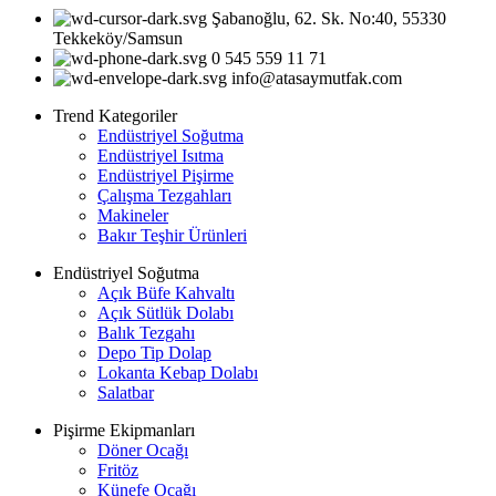
Şabanoğlu, 62. Sk. No:40, 55330
Tekkeköy/Samsun
0 545 559 11 71
info@atasaymutfak.com
Trend Kategoriler
Endüstriyel Soğutma
Endüstriyel Isıtma
Endüstriyel Pişirme
Çalışma Tezgahları
Makineler
Bakır Teşhir Ürünleri
Endüstriyel Soğutma
Açık Büfe Kahvaltı
Açık Sütlük Dolabı
Balık Tezgahı
Depo Tip Dolap
Lokanta Kebap Dolabı
Salatbar
Pişirme Ekipmanları
Döner Ocağı
Fritöz
Künefe Ocağı