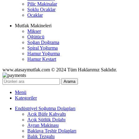
Piliç Makinalar
Şoklu Ocaklar
Ocaklar
Mutfak Makineleri
Mikser
Öğütücü
Soğan Doğrama
Spiral Yoğurma
Hamur Yoğurma
Hamur Kestart
www.atasaymutfak.com © 2024 Tüm Haklarımız Saklıdır.
Arama
Menü
Kategoriler
Endüstriyel Soğutma Dolapları
Açık Büfe Kahvaltı
Açık Sütlük Dolabı
Ayran Makinası
Baklava Teşhir Dolapları
Balık Tezgahı