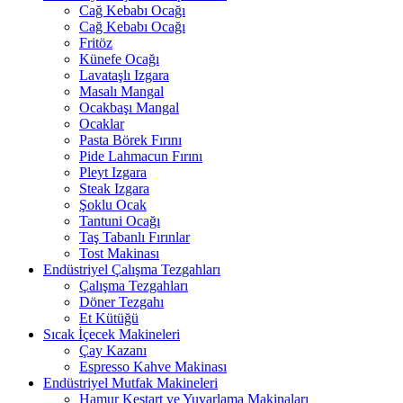
Cağ Kebabı Ocağı
Cağ Kebabı Ocağı
Fritöz
Künefe Ocağı
Lavataşlı Izgara
Masalı Mangal
Ocakbaşı Mangal
Ocaklar
Pasta Börek Fırını
Pide Lahmacun Fırını
Pleyt Izgara
Steak Izgara
Şoklu Ocak
Tantuni Ocağı
Taş Tabanlı Fırınlar
Tost Makinası
Endüstriyel Çalışma Tezgahları
Çalışma Tezgahları
Döner Tezgahı
Et Kütüğü
Sıcak İçecek Makineleri
Çay Kazanı
Espresso Kahve Makinası
Endüstriyel Mutfak Makineleri
Hamur Kestart ve Yuvarlama Makinaları