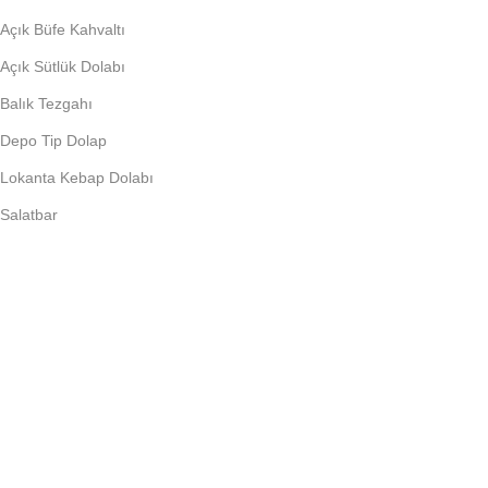
Açık Büfe Kahvaltı
Açık Sütlük Dolabı
Balık Tezgahı
Depo Tip Dolap
Lokanta Kebap Dolabı
Salatbar
PIŞIRME EKIPMANLARI
Döner Ocağı
Fritöz
Künefe Ocağı
Piliç Makinalar
Şoklu Ocaklar