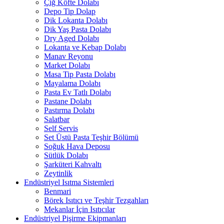
Çiğ Köfte Dolabı
Depo Tip Dolap
Dik Lokanta Dolabı
Dik Yaş Pasta Dolabı
Dry Aged Dolabı
Lokanta ve Kebap Dolabı
Manav Reyonu
Market Dolabı
Masa Tip Pasta Dolabı
Mayalama Dolabı
Pasta Ev Tatlı Dolabı
Pastane Dolabı
Pastırma Dolabı
Salatbar
Self Servis
Set Üstü Pasta Teşhir Bölümü
Soğuk Hava Deposu
Sütlük Dolabı
Şarküteri Kahvaltı
Zeytinlik
Endüstriyel Isıtma Sistemleri
Benmari
Börek Isıtıcı ve Teşhir Tezgahları
Mekanlar İçin Isıtıcılar
Endüstriyel Pişirme Ekipmanları