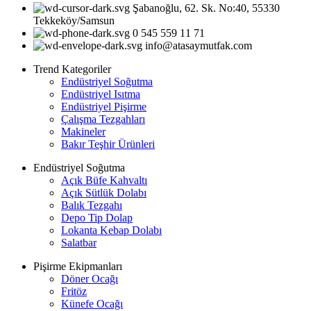
Şabanoğlu, 62. Sk. No:40, 55330
Tekkeköy/Samsun
0 545 559 11 71
info@atasaymutfak.com
Trend Kategoriler
Endüstriyel Soğutma
Endüstriyel Isıtma
Endüstriyel Pişirme
Çalışma Tezgahları
Makineler
Bakır Teşhir Ürünleri
Endüstriyel Soğutma
Açık Büfe Kahvaltı
Açık Sütlük Dolabı
Balık Tezgahı
Depo Tip Dolap
Lokanta Kebap Dolabı
Salatbar
Pişirme Ekipmanları
Döner Ocağı
Fritöz
Künefe Ocağı