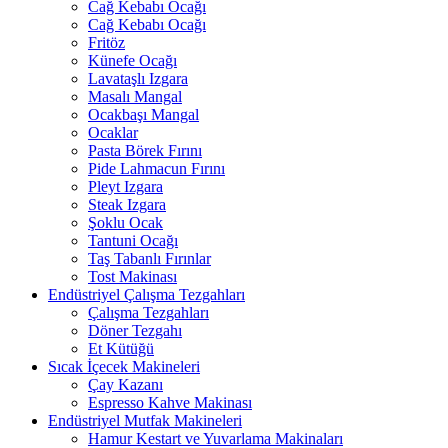
Cağ Kebabı Ocağı
Cağ Kebabı Ocağı
Fritöz
Künefe Ocağı
Lavataşlı Izgara
Masalı Mangal
Ocakbaşı Mangal
Ocaklar
Pasta Börek Fırını
Pide Lahmacun Fırını
Pleyt Izgara
Steak Izgara
Şoklu Ocak
Tantuni Ocağı
Taş Tabanlı Fırınlar
Tost Makinası
Endüstriyel Çalışma Tezgahları
Çalışma Tezgahları
Döner Tezgahı
Et Kütüğü
Sıcak İçecek Makineleri
Çay Kazanı
Espresso Kahve Makinası
Endüstriyel Mutfak Makineleri
Hamur Kestart ve Yuvarlama Makinaları