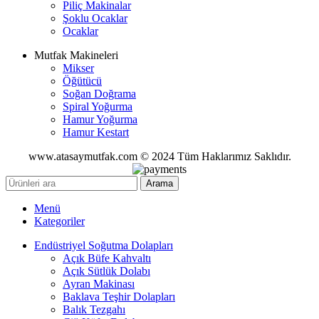
Piliç Makinalar
Şoklu Ocaklar
Ocaklar
Mutfak Makineleri
Mikser
Öğütücü
Soğan Doğrama
Spiral Yoğurma
Hamur Yoğurma
Hamur Kestart
www.atasaymutfak.com © 2024 Tüm Haklarımız Saklıdır.
Arama
Menü
Kategoriler
Endüstriyel Soğutma Dolapları
Açık Büfe Kahvaltı
Açık Sütlük Dolabı
Ayran Makinası
Baklava Teşhir Dolapları
Balık Tezgahı