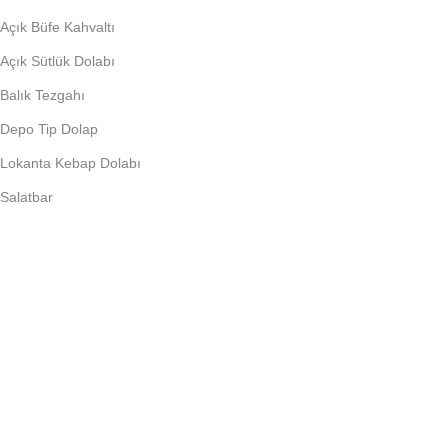
Açık Büfe Kahvaltı
Açık Sütlük Dolabı
Balık Tezgahı
Depo Tip Dolap
Lokanta Kebap Dolabı
Salatbar
PIŞIRME EKIPMANLARI
Döner Ocağı
Fritöz
Künefe Ocağı
Piliç Makinalar
Şoklu Ocaklar