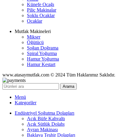
Künefe Ocağı
Piliç Makinalar
Şoklu Ocaklar
Ocaklar
Mutfak Makineleri
Mikser
Öğütücü
Soğan Doğrama
Spiral Yoğurma
Hamur Yoğurma
Hamur Kestart
www.atasaymutfak.com © 2024 Tüm Haklarımız Saklıdır.
Arama
Menü
Kategoriler
Endüstriyel Soğutma Dolapları
Açık Büfe Kahvaltı
Açık Sütlük Dolabı
Ayran Makinası
Baklava Teşhir Dolapları