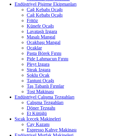
Endüstriyel Pişirme Ekipmanları
Cağ Kebabı Ocağı
Cağ Kebabı Ocağı
Fritöz
Künefe Ocağı
Lavataşlı Izgara
Masalı Mangal
Ocakbaşı Mangal
Ocaklar
Pasta Börek Fırını
Pide Lahmacun Fırını
Pleyt Izgara
Steak Izgara
Şoklu Ocak
Tantuni Ocağı
Taş Tabanlı Fırınlar
Tost Makinası
Endüstriyel Çalışma Tezgahları
Çalışma Tezgahları
Döner Tezgahı
Et Kütüğü
Sıcak İçecek Makineleri
Çay Kazanı
Espresso Kahve Makinası
Endüstriyel Mutfak Makineleri