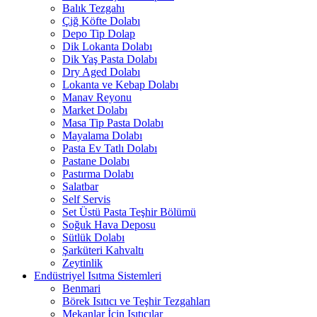
Balık Tezgahı
Çiğ Köfte Dolabı
Depo Tip Dolap
Dik Lokanta Dolabı
Dik Yaş Pasta Dolabı
Dry Aged Dolabı
Lokanta ve Kebap Dolabı
Manav Reyonu
Market Dolabı
Masa Tip Pasta Dolabı
Mayalama Dolabı
Pasta Ev Tatlı Dolabı
Pastane Dolabı
Pastırma Dolabı
Salatbar
Self Servis
Set Üstü Pasta Teşhir Bölümü
Soğuk Hava Deposu
Sütlük Dolabı
Şarküteri Kahvaltı
Zeytinlik
Endüstriyel Isıtma Sistemleri
Benmari
Börek Isıtıcı ve Teşhir Tezgahları
Mekanlar İçin Isıtıcılar