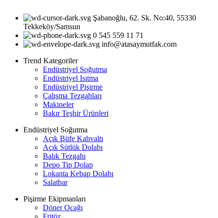
Şabanoğlu, 62. Sk. No:40, 55330
Tekkeköy/Samsun
0 545 559 11 71
info@atasaymutfak.com
Trend Kategoriler
Endüstriyel Soğutma
Endüstriyel Isıtma
Endüstriyel Pişirme
Çalışma Tezgahları
Makineler
Bakır Teşhir Ürünleri
Endüstriyel Soğutma
Açık Büfe Kahvaltı
Açık Sütlük Dolabı
Balık Tezgahı
Depo Tip Dolap
Lokanta Kebap Dolabı
Salatbar
Pişirme Ekipmanları
Döner Ocağı
Fritöz