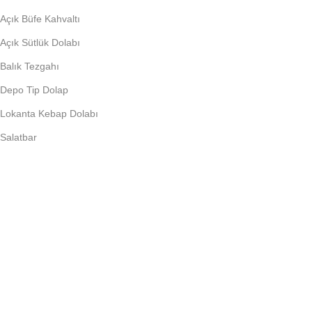
Açık Büfe Kahvaltı
Açık Sütlük Dolabı
Balık Tezgahı
Depo Tip Dolap
Lokanta Kebap Dolabı
Salatbar
PIŞIRME EKIPMANLARI
Döner Ocağı
Fritöz
Künefe Ocağı
Piliç Makinalar
Şoklu Ocaklar