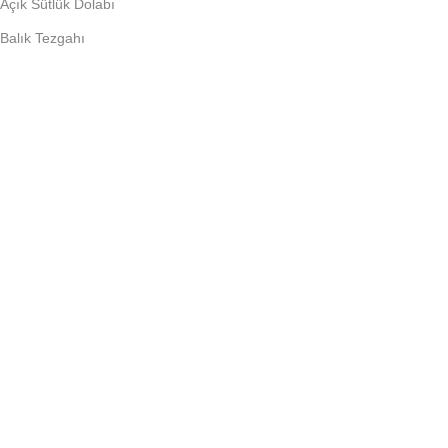
Açık Sütlük Dolabı
Balık Tezgahı
Depo Tip Dolap
Lokanta Kebap Dolabı
Salatbar
PIŞIRME EKIPMANLARI
Döner Ocağı
Fritöz
Künefe Ocağı
Piliç Makinalar
Şoklu Ocaklar
Ocaklar
MUTFAK MAKINELERI
Mikser