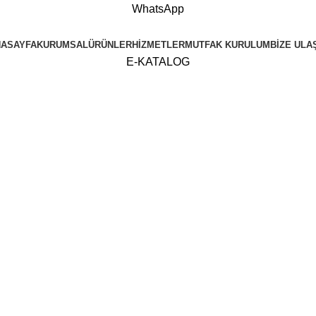
WhatsApp
NASAYFA
KURUMSAL
ÜRÜNLER
HIZMETLER
MUTFAK KURULUM
BIZE ULA
E-KATALOG