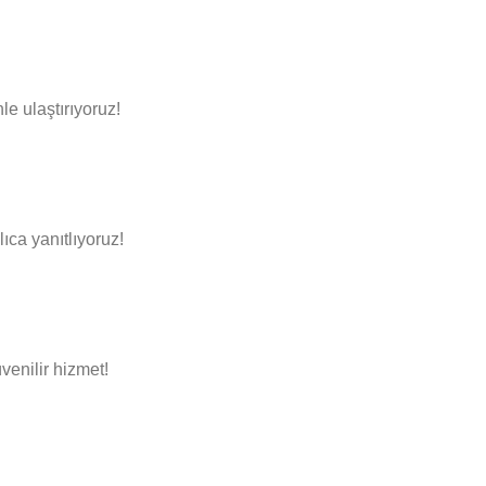
le ulaştırıyoruz!
ıca yanıtlıyoruz!
venilir hizmet!