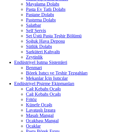
Mayalama Dolabı
Pasta Ev Tatlı Dolabı
Pastane Dolabı
Pastırma Dolabı
Salatbar
Self Servis
Set Üstü Pasta Teşhir Bölümü
Soğuk Hava Deposu
Sütlük Dolabı
Şarküteri Kahvaltı
Zeytinlik
Endüstriyel Isıtma Sistemleri
Benmari
Börek Isıtıcı ve Teşhir Tezgahları
Mekanlar İçin Isıtıcılar
Endüstriyel Pişirme Ekipmanları
Cağ Kebabı Ocağı
Cağ Kebabı Ocağı
Fritöz
Künefe Ocağı
Lavataşlı Izgara
Masalı Mangal
Ocakbaşı Mangal
Ocaklar
Pasta Börek Fırını