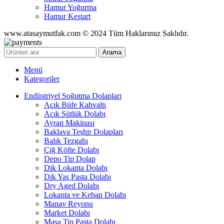
Hamur Yoğurma
Hamur Kestart
www.atasaymutfak.com © 2024 Tüm Haklarımız Saklıdır.
Arama
Menü
Kategoriler
Endüstriyel Soğutma Dolapları
Açık Büfe Kahvaltı
Açık Sütlük Dolabı
Ayran Makinası
Baklava Teşhir Dolapları
Balık Tezgahı
Çiğ Köfte Dolabı
Depo Tip Dolap
Dik Lokanta Dolabı
Dik Yaş Pasta Dolabı
Dry Aged Dolabı
Lokanta ve Kebap Dolabı
Manav Reyonu
Market Dolabı
Masa Tip Pasta Dolabı