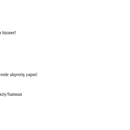
ir hizmet!
venle alışveriş yapın!
eköy/Samsun