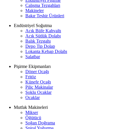
Endüstriyel Pişirme
Çalışma Tezgahları
Makineler
Bakır Teşhir Ürünleri
Endüstriyel Soğutma
Açık Büfe Kahvaltı
Açık Sütlük Dolabı
Balık Tezgahı
Depo Tip Dolap
Lokanta Kebap Dolabı
Salatbar
Pişirme Ekipmanları
Döner Ocağı
Fritöz
Künefe Ocağı
Piliç Makinalar
Şoklu Ocaklar
Ocaklar
Mutfak Makineleri
Mikser
Öğütücü
Soğan Doğrama
Spiral Yoğurma