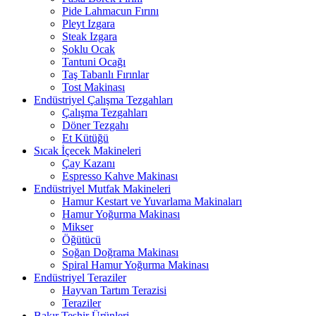
Pide Lahmacun Fırını
Pleyt Izgara
Steak Izgara
Şoklu Ocak
Tantuni Ocağı
Taş Tabanlı Fırınlar
Tost Makinası
Endüstriyel Çalışma Tezgahları
Çalışma Tezgahları
Döner Tezgahı
Et Kütüğü
Sıcak İçecek Makineleri
Çay Kazanı
Espresso Kahve Makinası
Endüstriyel Mutfak Makineleri
Hamur Kestart ve Yuvarlama Makinaları
Hamur Yoğurma Makinası
Mikser
Öğütücü
Soğan Doğrama Makinası
Spiral Hamur Yoğurma Makinası
Endüstriyel Teraziler
Hayvan Tartım Terazisi
Teraziler
Bakır Teşhir Ürünleri