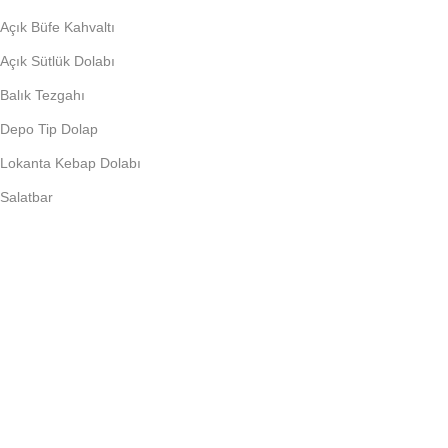
Açık Büfe Kahvaltı
Açık Sütlük Dolabı
Balık Tezgahı
Depo Tip Dolap
Lokanta Kebap Dolabı
Salatbar
PIŞIRME EKIPMANLARI
Döner Ocağı
Fritöz
Künefe Ocağı
Piliç Makinalar
Şoklu Ocaklar