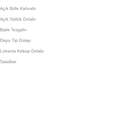
Açık Büfe Kahvaltı
Açık Sütlük Dolabı
Balık Tezgahı
Depo Tip Dolap
Lokanta Kebap Dolabı
Salatbar
PIŞIRME EKIPMANLARI
Döner Ocağı
Fritöz
Künefe Ocağı
Piliç Makinalar
Şoklu Ocaklar