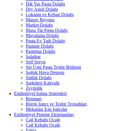
Dik Yaş Pasta Dolabı
Dry Aged Dolabı
Lokanta ve Kebap Dolabı
Manav Reyonu
Market Dolabı
Masa Tip Pasta Dolabı
Mayalama Dolabı
Pasta Ev Tatlı Dolabı
Pastane Dolabı
Pastırma Dolabı
Salatbar
Self Servis
Set Üstü Pasta Teşhir Bölümü
Soğuk Hava Deposu
Sütlük Dolabı
Şarküteri Kahvaltı
Zeytinlik
Endüstriyel Isıtma Sistemleri
Benmari
Börek Isıtıcı ve Teşhir Tezgahları
Mekanlar İçin Isıtıcılar
Endüstriyel Pişirme Ekipmanları
Cağ Kebabı Ocağı
Cağ Kebabı Ocağı
Fritöz