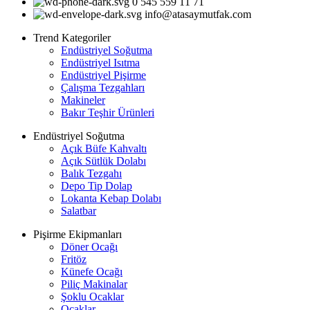
0 545 559 11 71
info@atasaymutfak.com
Trend Kategoriler
Endüstriyel Soğutma
Endüstriyel Isıtma
Endüstriyel Pişirme
Çalışma Tezgahları
Makineler
Bakır Teşhir Ürünleri
Endüstriyel Soğutma
Açık Büfe Kahvaltı
Açık Sütlük Dolabı
Balık Tezgahı
Depo Tip Dolap
Lokanta Kebap Dolabı
Salatbar
Pişirme Ekipmanları
Döner Ocağı
Fritöz
Künefe Ocağı
Piliç Makinalar
Şoklu Ocaklar
Ocaklar