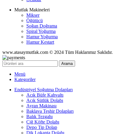
Mutfak Makineleri
Mikser
Öğütücü
Soğan Doğrama
Spiral Yoğurma
Hamur Yoğurma
Hamur Kestart
www.atasaymutfak.com © 2024 Tüm Haklarımız Saklıdır.
Arama
Menü
Kategoriler
Endüstriyel Soğutma Dolapları
Açık Büfe Kahvaltı
Açık Sütlük Dolabı
Ayran Makinası
Baklava Teşhir Dolapları
Balık Tezgahı
Çiğ Köfte Dolabı
Depo Tip Dolap
Dik Lokanta Dolabı