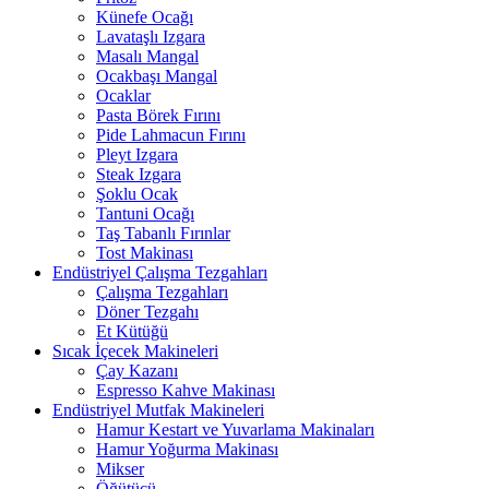
Künefe Ocağı
Lavataşlı Izgara
Masalı Mangal
Ocakbaşı Mangal
Ocaklar
Pasta Börek Fırını
Pide Lahmacun Fırını
Pleyt Izgara
Steak Izgara
Şoklu Ocak
Tantuni Ocağı
Taş Tabanlı Fırınlar
Tost Makinası
Endüstriyel Çalışma Tezgahları
Çalışma Tezgahları
Döner Tezgahı
Et Kütüğü
Sıcak İçecek Makineleri
Çay Kazanı
Espresso Kahve Makinası
Endüstriyel Mutfak Makineleri
Hamur Kestart ve Yuvarlama Makinaları
Hamur Yoğurma Makinası
Mikser
Öğütücü