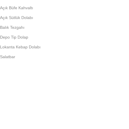
Açık Büfe Kahvaltı
Açık Sütlük Dolabı
Balık Tezgahı
Depo Tip Dolap
Lokanta Kebap Dolabı
Salatbar
PIŞIRME EKIPMANLARI
Döner Ocağı
Fritöz
Künefe Ocağı
Piliç Makinalar
Şoklu Ocaklar