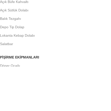
Açık Büfe Kahvaltı
Açık Sütlük Dolabı
Balık Tezgahı
Depo Tip Dolap
Lokanta Kebap Dolabı
Salatbar
PIŞIRME EKIPMANLARI
Döner Ocağı
Fritöz
Künefe Ocağı
Piliç Makinalar
Şoklu Ocaklar
Ocaklar