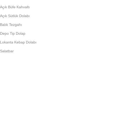
Açık Büfe Kahvaltı
Açık Sütlük Dolabı
Balık Tezgahı
Depo Tip Dolap
Lokanta Kebap Dolabı
Salatbar
PIŞIRME EKIPMANLARI
Döner Ocağı
Fritöz
Künefe Ocağı
Piliç Makinalar
Şoklu Ocaklar