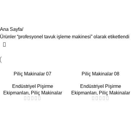
profesyonel tavuk işleme
Menü
makinesi
Ana Sayfa
Ürünler “profesyonel tavuk işleme makinesi” olarak etiketlendi
Piliç Makinalar 07
Piliç Makinalar 08
Endüstriyel Pişirme
Endüstriyel Pişirme
Ekipmanları
,
Piliç Makinalar
Ekipmanları
,
Piliç Makinalar