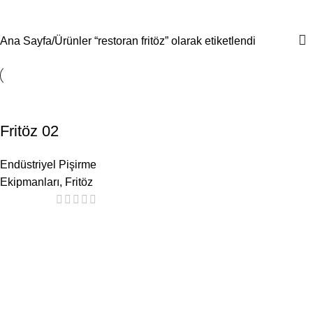
restoran fritöz
Menü
Ana Sayfa
Ürünler “restoran fritöz” olarak etiketlendi
Fritöz 02
Endüstriyel Pişirme
Ekipmanları
,
Fritöz