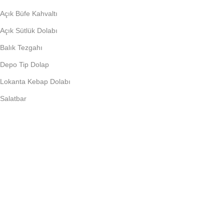
Açık Büfe Kahvaltı
Açık Sütlük Dolabı
Balık Tezgahı
Depo Tip Dolap
Lokanta Kebap Dolabı
Salatbar
PIŞIRME EKIPMANLARI
Döner Ocağı
Fritöz
Künefe Ocağı
Piliç Makinalar
Şoklu Ocaklar