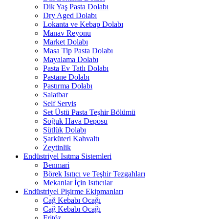
Dik Yaş Pasta Dolabı
Dry Aged Dolabı
Lokanta ve Kebap Dolabı
Manav Reyonu
Market Dolabı
Masa Tip Pasta Dolabı
Mayalama Dolabı
Pasta Ev Tatlı Dolabı
Pastane Dolabı
Pastırma Dolabı
Salatbar
Self Servis
Set Üstü Pasta Teşhir Bölümü
Soğuk Hava Deposu
Sütlük Dolabı
Şarküteri Kahvaltı
Zeytinlik
Endüstriyel Isıtma Sistemleri
Benmari
Börek Isıtıcı ve Teşhir Tezgahları
Mekanlar İçin Isıtıcılar
Endüstriyel Pişirme Ekipmanları
Cağ Kebabı Ocağı
Cağ Kebabı Ocağı
Fritöz