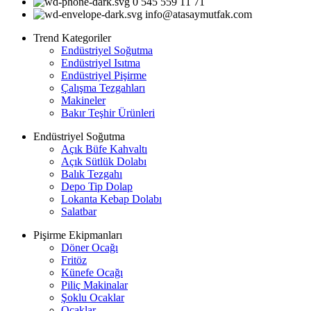
0 545 559 11 71
info@atasaymutfak.com
Trend Kategoriler
Endüstriyel Soğutma
Endüstriyel Isıtma
Endüstriyel Pişirme
Çalışma Tezgahları
Makineler
Bakır Teşhir Ürünleri
Endüstriyel Soğutma
Açık Büfe Kahvaltı
Açık Sütlük Dolabı
Balık Tezgahı
Depo Tip Dolap
Lokanta Kebap Dolabı
Salatbar
Pişirme Ekipmanları
Döner Ocağı
Fritöz
Künefe Ocağı
Piliç Makinalar
Şoklu Ocaklar
Ocaklar