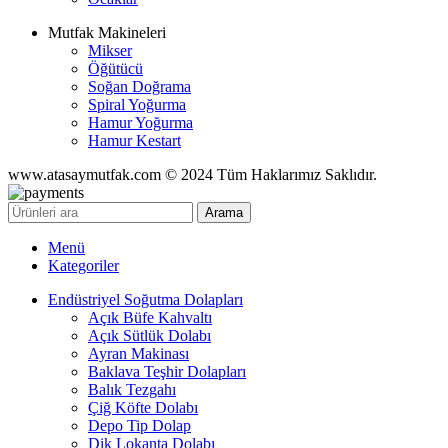
Mutfak Makineleri
Mikser
Öğütücü
Soğan Doğrama
Spiral Yoğurma
Hamur Yoğurma
Hamur Kestart
www.atasaymutfak.com © 2024 Tüm Haklarımız Saklıdır.
Arama
Menü
Kategoriler
Endüstriyel Soğutma Dolapları
Açık Büfe Kahvaltı
Açık Sütlük Dolabı
Ayran Makinası
Baklava Teşhir Dolapları
Balık Tezgahı
Çiğ Köfte Dolabı
Depo Tip Dolap
Dik Lokanta Dolabı