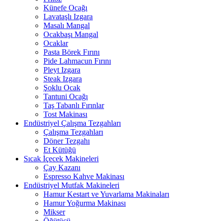
Künefe Ocağı
Lavataşlı Izgara
Masalı Mangal
Ocakbaşı Mangal
Ocaklar
Pasta Börek Fırını
Pide Lahmacun Fırını
Pleyt Izgara
Steak Izgara
Şoklu Ocak
Tantuni Ocağı
Taş Tabanlı Fırınlar
Tost Makinası
Endüstriyel Çalışma Tezgahları
Çalışma Tezgahları
Döner Tezgahı
Et Kütüğü
Sıcak İçecek Makineleri
Çay Kazanı
Espresso Kahve Makinası
Endüstriyel Mutfak Makineleri
Hamur Kestart ve Yuvarlama Makinaları
Hamur Yoğurma Makinası
Mikser
Öğütücü