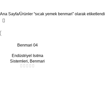
sıcak yemek benmari
Menü
Ana Sayfa
Ürünler “sıcak yemek benmari” olarak etiketlendi
Benmari 04
Endüstriyel Isıtma
Sistemleri
,
Benmari