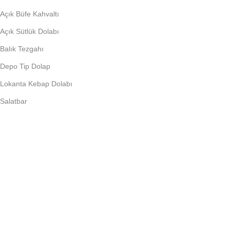
Açık Büfe Kahvaltı
Açık Sütlük Dolabı
Balık Tezgahı
Depo Tip Dolap
Lokanta Kebap Dolabı
Salatbar
PIŞIRME EKIPMANLARI
Döner Ocağı
Fritöz
Künefe Ocağı
Piliç Makinalar
Şoklu Ocaklar