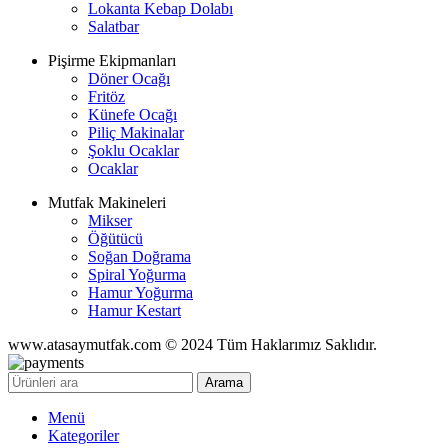
Lokanta Kebap Dolabı
Salatbar
Pişirme Ekipmanları
Döner Ocağı
Fritöz
Künefe Ocağı
Piliç Makinalar
Şoklu Ocaklar
Ocaklar
Mutfak Makineleri
Mikser
Öğütücü
Soğan Doğrama
Spiral Yoğurma
Hamur Yoğurma
Hamur Kestart
www.atasaymutfak.com © 2024 Tüm Haklarımız Saklıdır.
Arama
Menü
Kategoriler