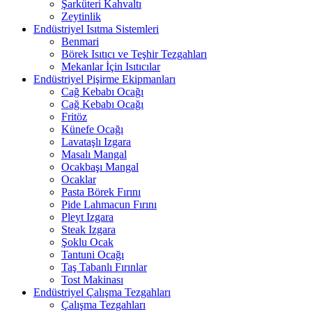
Şarküteri Kahvaltı
Zeytinlik
Endüstriyel Isıtma Sistemleri
Benmari
Börek Isıtıcı ve Teşhir Tezgahları
Mekanlar İçin Isıtıcılar
Endüstriyel Pişirme Ekipmanları
Cağ Kebabı Ocağı
Cağ Kebabı Ocağı
Fritöz
Künefe Ocağı
Lavataşlı Izgara
Masalı Mangal
Ocakbaşı Mangal
Ocaklar
Pasta Börek Fırını
Pide Lahmacun Fırını
Pleyt Izgara
Steak Izgara
Şoklu Ocak
Tantuni Ocağı
Taş Tabanlı Fırınlar
Tost Makinası
Endüstriyel Çalışma Tezgahları
Çalışma Tezgahları