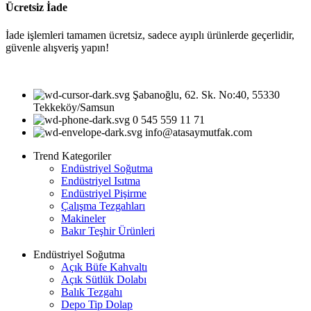
Ücretsiz İade
İade işlemleri tamamen ücretsiz, sadece ayıplı ürünlerde geçerlidir,
güvenle alışveriş yapın!
Şabanoğlu, 62. Sk. No:40, 55330
Tekkeköy/Samsun
0 545 559 11 71
info@atasaymutfak.com
Trend Kategoriler
Endüstriyel Soğutma
Endüstriyel Isıtma
Endüstriyel Pişirme
Çalışma Tezgahları
Makineler
Bakır Teşhir Ürünleri
Endüstriyel Soğutma
Açık Büfe Kahvaltı
Açık Sütlük Dolabı
Balık Tezgahı
Depo Tip Dolap