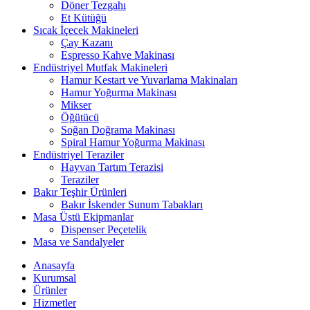
Döner Tezgahı
Et Kütüğü
Sıcak İçecek Makineleri
Çay Kazanı
Espresso Kahve Makinası
Endüstriyel Mutfak Makineleri
Hamur Kestart ve Yuvarlama Makinaları
Hamur Yoğurma Makinası
Mikser
Öğütücü
Soğan Doğrama Makinası
Spiral Hamur Yoğurma Makinası
Endüstriyel Teraziler
Hayvan Tartım Terazisi
Teraziler
Bakır Teşhir Ürünleri
Bakır İskender Sunum Tabakları
Masa Üstü Ekipmanlar
Dispenser Peçetelik
Masa ve Sandalyeler
Anasayfa
Kurumsal
Ürünler
Hizmetler