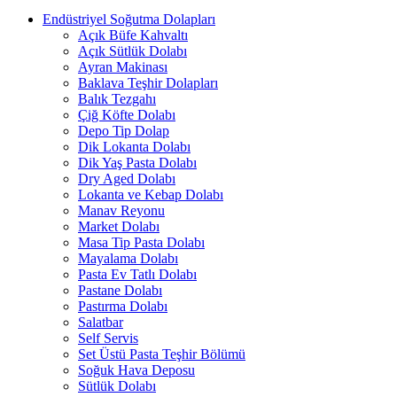
Endüstriyel Soğutma Dolapları
Açık Büfe Kahvaltı
Açık Sütlük Dolabı
Ayran Makinası
Baklava Teşhir Dolapları
Balık Tezgahı
Çiğ Köfte Dolabı
Depo Tip Dolap
Dik Lokanta Dolabı
Dik Yaş Pasta Dolabı
Dry Aged Dolabı
Lokanta ve Kebap Dolabı
Manav Reyonu
Market Dolabı
Masa Tip Pasta Dolabı
Mayalama Dolabı
Pasta Ev Tatlı Dolabı
Pastane Dolabı
Pastırma Dolabı
Salatbar
Self Servis
Set Üstü Pasta Teşhir Bölümü
Soğuk Hava Deposu
Sütlük Dolabı