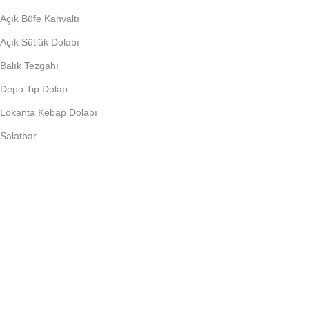
Açık Büfe Kahvaltı
Açık Sütlük Dolabı
Balık Tezgahı
Depo Tip Dolap
Lokanta Kebap Dolabı
Salatbar
PIŞIRME EKIPMANLARI
Döner Ocağı
Fritöz
Künefe Ocağı
Piliç Makinalar
Şoklu Ocaklar