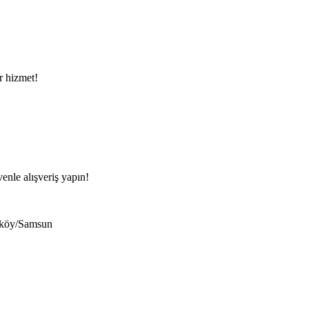
ir hizmet!
venle alışveriş yapın!
eköy/Samsun