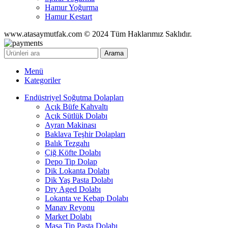
Hamur Yoğurma
Hamur Kestart
www.atasaymutfak.com © 2024 Tüm Haklarımız Saklıdır.
Arama
Menü
Kategoriler
Endüstriyel Soğutma Dolapları
Açık Büfe Kahvaltı
Açık Sütlük Dolabı
Ayran Makinası
Baklava Teşhir Dolapları
Balık Tezgahı
Çiğ Köfte Dolabı
Depo Tip Dolap
Dik Lokanta Dolabı
Dik Yaş Pasta Dolabı
Dry Aged Dolabı
Lokanta ve Kebap Dolabı
Manav Reyonu
Market Dolabı
Masa Tip Pasta Dolabı