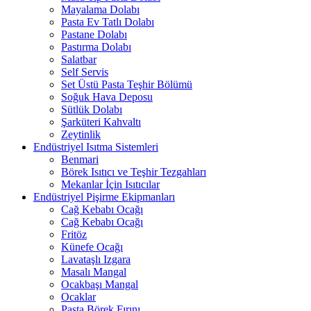
Mayalama Dolabı
Pasta Ev Tatlı Dolabı
Pastane Dolabı
Pastırma Dolabı
Salatbar
Self Servis
Set Üstü Pasta Teşhir Bölümü
Soğuk Hava Deposu
Sütlük Dolabı
Şarküteri Kahvaltı
Zeytinlik
Endüstriyel Isıtma Sistemleri
Benmari
Börek Isıtıcı ve Teşhir Tezgahları
Mekanlar İçin Isıtıcılar
Endüstriyel Pişirme Ekipmanları
Cağ Kebabı Ocağı
Cağ Kebabı Ocağı
Fritöz
Künefe Ocağı
Lavataşlı Izgara
Masalı Mangal
Ocakbaşı Mangal
Ocaklar
Pasta Börek Fırını