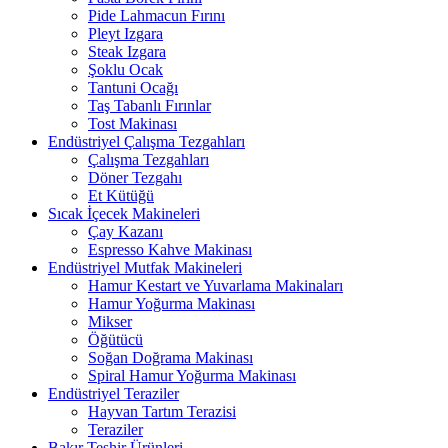
Pide Lahmacun Fırını
Pleyt Izgara
Steak Izgara
Şoklu Ocak
Tantuni Ocağı
Taş Tabanlı Fırınlar
Tost Makinası
Endüstriyel Çalışma Tezgahları
Çalışma Tezgahları
Döner Tezgahı
Et Kütüğü
Sıcak İçecek Makineleri
Çay Kazanı
Espresso Kahve Makinası
Endüstriyel Mutfak Makineleri
Hamur Kestart ve Yuvarlama Makinaları
Hamur Yoğurma Makinası
Mikser
Öğütücü
Soğan Doğrama Makinası
Spiral Hamur Yoğurma Makinası
Endüstriyel Teraziler
Hayvan Tartım Terazisi
Teraziler
Bakır Teşhir Ürünleri