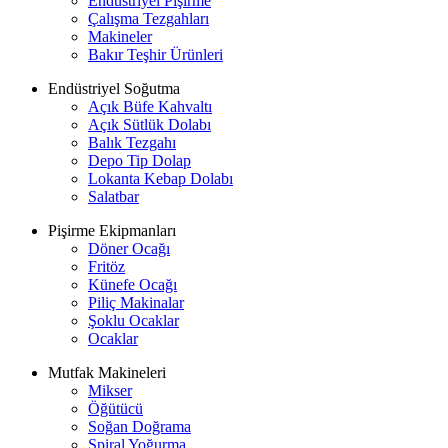
Endüstriyel Pişirme
Çalışma Tezgahları
Makineler
Bakır Teşhir Ürünleri
Endüstriyel Soğutma
Açık Büfe Kahvaltı
Açık Sütlük Dolabı
Balık Tezgahı
Depo Tip Dolap
Lokanta Kebap Dolabı
Salatbar
Pişirme Ekipmanları
Döner Ocağı
Fritöz
Künefe Ocağı
Piliç Makinalar
Şoklu Ocaklar
Ocaklar
Mutfak Makineleri
Mikser
Öğütücü
Soğan Doğrama
Spiral Yoğurma