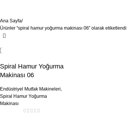
spiral hamur yoğurma makinası 06
Menü
Ana Sayfa
Ürünler “spiral hamur yoğurma makinası 06” olarak etiketlendi
Spiral Hamur Yoğurma
Makinası 06
Endüstriyel Mutfak Makineleri
,
Spiral Hamur Yoğurma
Makinası