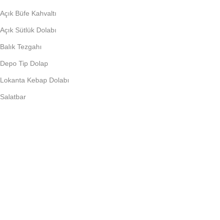
Açık Büfe Kahvaltı
Açık Sütlük Dolabı
Balık Tezgahı
Depo Tip Dolap
Lokanta Kebap Dolabı
Salatbar
PIŞIRME EKIPMANLARI
Döner Ocağı
Fritöz
Künefe Ocağı
Piliç Makinalar
Şoklu Ocaklar