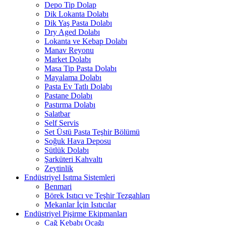
Depo Tip Dolap
Dik Lokanta Dolabı
Dik Yaş Pasta Dolabı
Dry Aged Dolabı
Lokanta ve Kebap Dolabı
Manav Reyonu
Market Dolabı
Masa Tip Pasta Dolabı
Mayalama Dolabı
Pasta Ev Tatlı Dolabı
Pastane Dolabı
Pastırma Dolabı
Salatbar
Self Servis
Set Üstü Pasta Teşhir Bölümü
Soğuk Hava Deposu
Sütlük Dolabı
Şarküteri Kahvaltı
Zeytinlik
Endüstriyel Isıtma Sistemleri
Benmari
Börek Isıtıcı ve Teşhir Tezgahları
Mekanlar İçin Isıtıcılar
Endüstriyel Pişirme Ekipmanları
Cağ Kebabı Ocağı