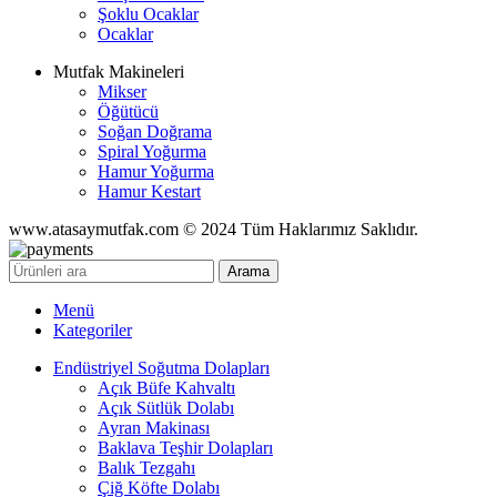
Şoklu Ocaklar
Ocaklar
Mutfak Makineleri
Mikser
Öğütücü
Soğan Doğrama
Spiral Yoğurma
Hamur Yoğurma
Hamur Kestart
www.atasaymutfak.com © 2024 Tüm Haklarımız Saklıdır.
Arama
Menü
Kategoriler
Endüstriyel Soğutma Dolapları
Açık Büfe Kahvaltı
Açık Sütlük Dolabı
Ayran Makinası
Baklava Teşhir Dolapları
Balık Tezgahı
Çiğ Köfte Dolabı