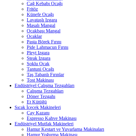
Cağ Kebabı Ocağı
Fritöz
Künefe Ocağı
Lavataşlı Izgara
Masalı Mangal
Ocakbaşı Mangal
Ocaklar
Pasta Börek Fırını
Pide Lahmacun Fırını
Pleyt Izgara
Steak Izgara
Şoklu Ocak
Tantuni Ocağı
Taş Tabanlı Fırınlar
Tost Makinası
Endüstriyel Çalışma Tezgahları
Çalışma Tezgahları
Döner Tezgahı
Et Kütüğü
Sıcak İçecek Makineleri
Çay Kazanı
Espresso Kahve Makinası
Endüstriyel Mutfak Makineleri
Hamur Kestart ve Yuvarlama Makinaları
Hamur Yoğurma Makinası