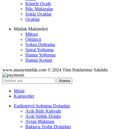
Künefe Ocağı
Piliç Makinalar
Şoklu Ocaklar
Ocaklar
Mutfak Makineleri
Mikser
Öğütücü
Soğan Doğrama
Spiral Yoğurma
Hamur Yoğurma
Hamur Kestart
www.atasaymutfak.com © 2024 Tüm Haklarımız Saklıdır.
Arama
Menü
Kategoriler
Endüstriyel Soğutma Dolapları
Açık Büfe Kahvaltı
Açık Sütlük Dolabı
Ayran Makinası
Baklava Teşhir Dolapları