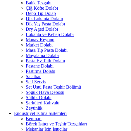
Balık Tezgahı
Çiğ Köfte Dolabı
Depo Tip Dolap
Dik Lokanta Dolabı
Dik Yaş Pasta Dolabı
Dry Aged Dolabı
Lokanta ve Kebap Dolabı
Manav Reyonu
Market Dolabı
Masa Tip Pasta Dolabı
Mayalama Dolabı
Pasta Ev Tatlı Dolabı
Pastane Dolabı
Pastırma Dolabı
Salatbar
Self Servis
Set Üstü Pasta Teşhir Bölümü
Soğuk Hava Deposu
Sütlük Dolabı
Şarküteri Kahvaltı
Zeytinlik
Endüstriyel Isıtma Sistemleri
Benmari
Börek Isıtıcı ve Teşhir Tezgahları
Mekanlar İçin Isıtıcılar