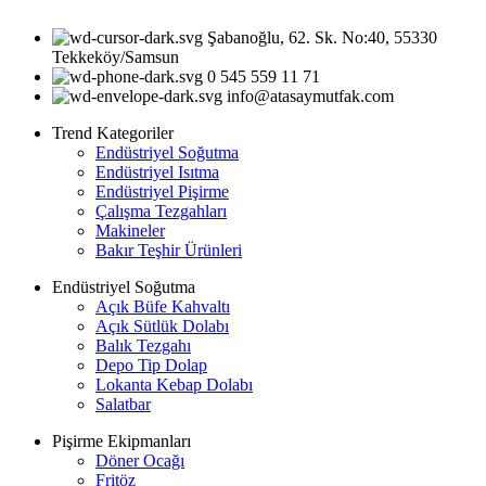
Şabanoğlu, 62. Sk. No:40, 55330
Tekkeköy/Samsun
0 545 559 11 71
info@atasaymutfak.com
Trend Kategoriler
Endüstriyel Soğutma
Endüstriyel Isıtma
Endüstriyel Pişirme
Çalışma Tezgahları
Makineler
Bakır Teşhir Ürünleri
Endüstriyel Soğutma
Açık Büfe Kahvaltı
Açık Sütlük Dolabı
Balık Tezgahı
Depo Tip Dolap
Lokanta Kebap Dolabı
Salatbar
Pişirme Ekipmanları
Döner Ocağı
Fritöz