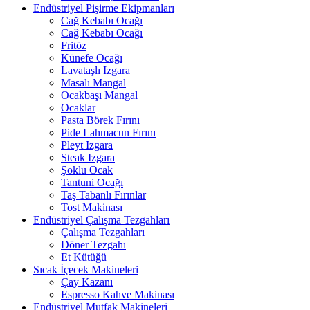
Endüstriyel Pişirme Ekipmanları
Cağ Kebabı Ocağı
Cağ Kebabı Ocağı
Fritöz
Künefe Ocağı
Lavataşlı Izgara
Masalı Mangal
Ocakbaşı Mangal
Ocaklar
Pasta Börek Fırını
Pide Lahmacun Fırını
Pleyt Izgara
Steak Izgara
Şoklu Ocak
Tantuni Ocağı
Taş Tabanlı Fırınlar
Tost Makinası
Endüstriyel Çalışma Tezgahları
Çalışma Tezgahları
Döner Tezgahı
Et Kütüğü
Sıcak İçecek Makineleri
Çay Kazanı
Espresso Kahve Makinası
Endüstriyel Mutfak Makineleri