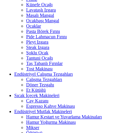
Künefe Ocağı
Lavataşlı Izgara
Masalı Mangal
Ocakbaşı Mangal
Ocaklar
Pasta Börek Fırını
Pide Lahmacun Fırını
Pleyt Izgara
Steak Izgara
Şoklu Ocak
Tantuni Ocağı
Taş Tabanlı Fırınlar
Tost Makinası
Endüstriyel Çalışma Tezgahları
Çalışma Tezgahları
Döner Tezgahı
Et Kütüğü
Sıcak İçecek Makineleri
Çay Kazanı
Espresso Kahve Makinası
Endüstriyel Mutfak Makineleri
Hamur Kestart ve Yuvarlama Makinaları
Hamur Yoğurma Makinası
Mikser
Öğütücü