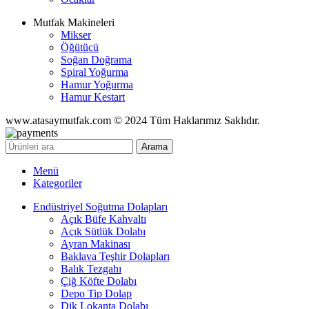
Mutfak Makineleri
Mikser
Öğütücü
Soğan Doğrama
Spiral Yoğurma
Hamur Yoğurma
Hamur Kestart
www.atasaymutfak.com © 2024 Tüm Haklarımız Saklıdır.
Arama
Menü
Kategoriler
Endüstriyel Soğutma Dolapları
Açık Büfe Kahvaltı
Açık Sütlük Dolabı
Ayran Makinası
Baklava Teşhir Dolapları
Balık Tezgahı
Çiğ Köfte Dolabı
Depo Tip Dolap
Dik Lokanta Dolabı