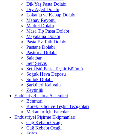
Dik Yaş Pasta Dolabı
Dry Aged Dolabı
Lokanta ve Kebap Dolabı
Manav Reyonu
Market Dolabı
Masa Tip Pasta Dolabı
Mayalama Dolabı
Pasta Ev Tatlı Dolabı
Pastane Dolabı
Pastırma Dolabı
Salatbar
Self Servis
Set Üstü Pasta Teşhir Bölümü
Soğuk Hava Deposu
Sütlük Dolabı
Şarküteri Kahvaltı
Zeytinlik
Endüstriyel Isıtma Sistemleri
Benmari
Börek Isıtıcı ve Teşhir Tezgahları
Mekanlar İçin Isıtıcılar
Endüstriyel Pişirme Ekipmanları
Cağ Kebabı Ocağı
Cağ Kebabı Ocağı
Fritöz