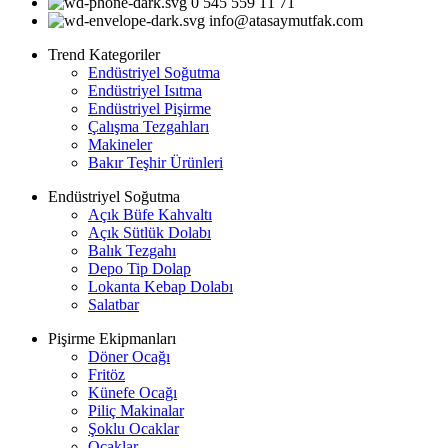
0 545 559 11 71
info@atasaymutfak.com
Trend Kategoriler
Endüstriyel Soğutma
Endüstriyel Isıtma
Endüstriyel Pişirme
Çalışma Tezgahları
Makineler
Bakır Teşhir Ürünleri
Endüstriyel Soğutma
Açık Büfe Kahvaltı
Açık Sütlük Dolabı
Balık Tezgahı
Depo Tip Dolap
Lokanta Kebap Dolabı
Salatbar
Pişirme Ekipmanları
Döner Ocağı
Fritöz
Künefe Ocağı
Piliç Makinalar
Şoklu Ocaklar
Ocaklar