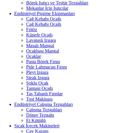
Börek Isıtıcı ve Teşhir Tezgahları
Mekanlar İçin Isıtıcılar
Endüstriyel Pişirme Ekipmanları
Cağ Kebabı Ocağı
Cağ Kebabı Ocağı
Fritöz
Künefe Ocağı
Lavataşlı Izgara
Masalı Mangal
Ocakbaşı Mangal
Ocaklar
Pasta Börek Fırını
Pide Lahmacun Fırını
Pleyt Izgara
Steak Izgara
Şoklu Ocak
Tantuni Ocağı
Taş Tabanlı Fırınlar
Tost Makinası
Endüstriyel Çalışma Tezgahları
Çalışma Tezgahları
Döner Tezgahı
Et Kütüğü
Sıcak İçecek Makineleri
Çay Kazanı