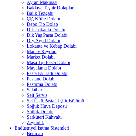
Ayran Makinası
Baklava Teşhir Dolapları
Balık Tezgahı
Çiğ Köfte Dolabı
Depo Tip Dolap
Dik Lokanta Dolabı
Dik Yaş Pasta Dolabı
Dry Aged Dolabı
Lokanta ve Kebap Dolabı
Manav Reyonu
Market Dolabı
Masa Tip Pasta Dolabı
Mayalama Dolabı
Pasta Ev Tatlı Dolabı
Pastane Dolabı
Pastırma Dolabı
Salatbar
Self Servis
Set Üstü Pasta Teşhir Bölümü
Soğuk Hava Deposu
Sütlük Dolabı
Şarküteri Kahvaltı
Zeytinlik
Endüstriyel Isıtma Sistemleri
Benmari