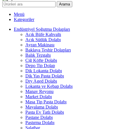
Arama
Menü
Kategoriler
Endüstriyel Soğutma Dolapları
Açık Büfe Kahvaltı
Açık Sütlük Dolabı
Ayran Makinası
Baklava Teşhir Dolapları
Balık Tezgahı
Çiğ Köfte Dolabı
Depo Tip Dolap
Dik Lokanta Dolabı
Dik Yaş Pasta Dolabı
Dry Aged Dolabı
Lokanta ve Kebap Dolabı
Manav Reyonu
Market Dolabı
Masa Tip Pasta Dolabı
Mayalama Dolabı
Pasta Ev Tatlı Dolabı
Pastane Dolabı
Pastırma Dolabı
Salatbar