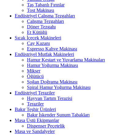
Taş Tabanlı Fırınlar
Tost Makinası
Endüstriyel Çalışma Tezgahları
Çalışma Tezgahları
Döner Tezgahı
Et Kütüğü
Sıcak İçecek Makineleri
Çay Kazanı
Espresso Kahve Makinası
Endüstriyel Mutfak Makineleri
Hamur Kestart ve Yuvarlama Makinaları
Hamur Yoğurma Makinası
Mikser
Öğütücü
Soğan Doğrama Makinası
Spiral Hamur Yoğurma Makinası
Endüstriyel Teraziler
Hayvan Tartım Terazisi
Teraziler
Bakır Teşhir Ürünleri
Bakır İskender Sunum Tabakları
Masa Üstü Ekipmanlar
Dispenser Peçetelik
Masa ve Sandalyeler