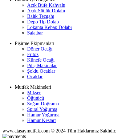
Açık Büfe Kahvaltı
Açık Sütlük Dolabı
Balık Tezgahı
Depo Tip Dolap
Lokanta Kebap Dolabı
Salatbar
Pişirme Ekipmanları
Döner Ocağı
Fritöz
Künefe Ocağı
Piliç Makinalar
Şoklu Ocaklar
Ocaklar
Mutfak Makineleri
Mikser
Öğütücü
Soğan Doğrama
Spiral Yoğurma
Hamur Yoğurma
Hamur Kestart
www.atasaymutfak.com © 2024 Tüm Haklarımız Saklıdır.