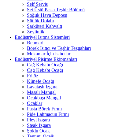
Self Servis
Set Üstü Pasta Teşhir Bölümü
Soğuk Hava Deposu
Sütlük Dolabı
Şarküteri Kahvaltı
Zeytinlik
Endüstriyel Isıtma Sistemleri
Benmari
Börek Isıtıcı ve Teşhir Tezgahları
Mekanlar İçin Isıtıcılar
Endüstriyel Pişirme Ekipmanları
Cağ Kebabı Ocağı
Cağ Kebabı Ocağı
Fritöz
Künefe Ocağı
Lavataşlı Izgara
Masalı Mangal
Ocakbaşı Mangal
Ocaklar
Pasta Börek Fırını
Pide Lahmacun Fırını
Pleyt Izgara
Steak Izgara
Şoklu Ocak
Tantuni Ocağı