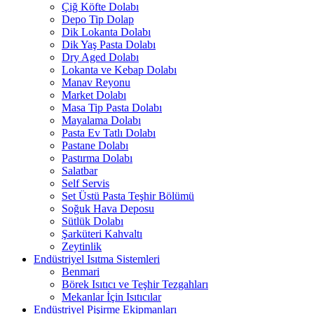
Çiğ Köfte Dolabı
Depo Tip Dolap
Dik Lokanta Dolabı
Dik Yaş Pasta Dolabı
Dry Aged Dolabı
Lokanta ve Kebap Dolabı
Manav Reyonu
Market Dolabı
Masa Tip Pasta Dolabı
Mayalama Dolabı
Pasta Ev Tatlı Dolabı
Pastane Dolabı
Pastırma Dolabı
Salatbar
Self Servis
Set Üstü Pasta Teşhir Bölümü
Soğuk Hava Deposu
Sütlük Dolabı
Şarküteri Kahvaltı
Zeytinlik
Endüstriyel Isıtma Sistemleri
Benmari
Börek Isıtıcı ve Teşhir Tezgahları
Mekanlar İçin Isıtıcılar
Endüstriyel Pişirme Ekipmanları