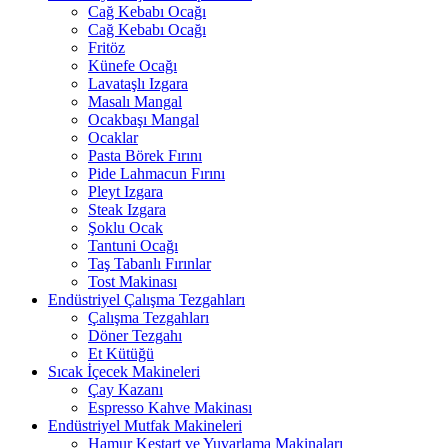
Cağ Kebabı Ocağı
Cağ Kebabı Ocağı
Fritöz
Künefe Ocağı
Lavataşlı Izgara
Masalı Mangal
Ocakbaşı Mangal
Ocaklar
Pasta Börek Fırını
Pide Lahmacun Fırını
Pleyt Izgara
Steak Izgara
Şoklu Ocak
Tantuni Ocağı
Taş Tabanlı Fırınlar
Tost Makinası
Endüstriyel Çalışma Tezgahları
Çalışma Tezgahları
Döner Tezgahı
Et Kütüğü
Sıcak İçecek Makineleri
Çay Kazanı
Espresso Kahve Makinası
Endüstriyel Mutfak Makineleri
Hamur Kestart ve Yuvarlama Makinaları