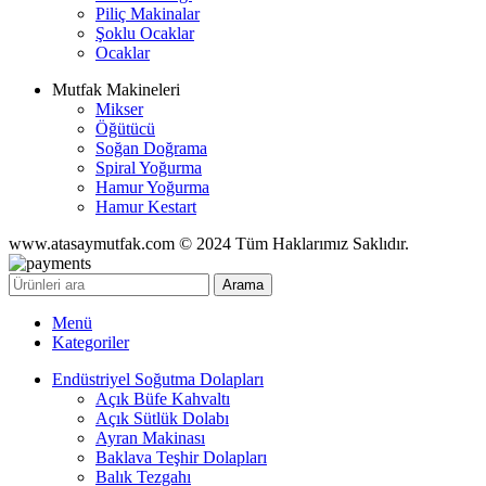
Piliç Makinalar
Şoklu Ocaklar
Ocaklar
Mutfak Makineleri
Mikser
Öğütücü
Soğan Doğrama
Spiral Yoğurma
Hamur Yoğurma
Hamur Kestart
www.atasaymutfak.com © 2024 Tüm Haklarımız Saklıdır.
Arama
Menü
Kategoriler
Endüstriyel Soğutma Dolapları
Açık Büfe Kahvaltı
Açık Sütlük Dolabı
Ayran Makinası
Baklava Teşhir Dolapları
Balık Tezgahı