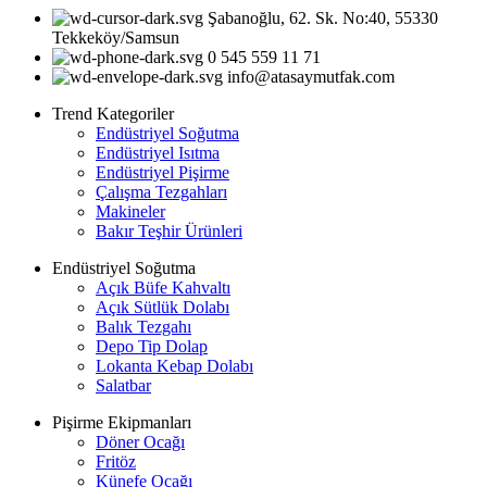
Şabanoğlu, 62. Sk. No:40, 55330
Tekkeköy/Samsun
0 545 559 11 71
info@atasaymutfak.com
Trend Kategoriler
Endüstriyel Soğutma
Endüstriyel Isıtma
Endüstriyel Pişirme
Çalışma Tezgahları
Makineler
Bakır Teşhir Ürünleri
Endüstriyel Soğutma
Açık Büfe Kahvaltı
Açık Sütlük Dolabı
Balık Tezgahı
Depo Tip Dolap
Lokanta Kebap Dolabı
Salatbar
Pişirme Ekipmanları
Döner Ocağı
Fritöz
Künefe Ocağı