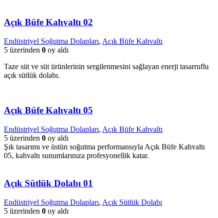
Açık Büfe Kahvaltı 02
Endüstriyel Soğutma Dolapları
,
Açık Büfe Kahvaltı
5 üzerinden
0
oy aldı
Taze süt ve süt ürünlerinin sergilenmesini sağlayan enerji tasarruflu
açık sütlük dolabı.
Açık Büfe Kahvaltı 05
Endüstriyel Soğutma Dolapları
,
Açık Büfe Kahvaltı
5 üzerinden
0
oy aldı
Şık tasarımı ve üstün soğutma performansıyla Açık Büfe Kahvaltı
05, kahvaltı sunumlarınıza profesyonellik katar.
Açık Sütlük Dolabı 01
Endüstriyel Soğutma Dolapları
,
Açık Sütlük Dolabı
5 üzerinden
0
oy aldı