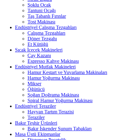
Şoklu Ocak
Tantuni Ocağı
Taş Tabanlı Fırınlar
Tost Makinası
Endüstriyel Çalışma Tezgahları
Çalışma Tezgahları
Döner Tezgahı
Et Kütüğü
Sıcak İçecek Makineleri
Çay Kazanı
Espresso Kahve Makinası
Endüstriyel Mutfak Makineleri
Hamur Kestart ve Yuvarlama Makinaları
Hamur Yoğurma Makinası
Mikser
Öğütücü
Soğan Doğrama Makinası
Spiral Hamur Yoğurma Makinası
Endüstriyel Teraziler
Hayvan Tartım Terazisi
Teraziler
Bakır Teşhir Ürünleri
Bakır İskender Sunum Tabakları
Masa Üstü Ekipmanlar
Dispenser Peçetelik