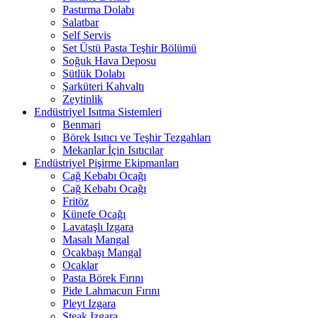
Pastırma Dolabı
Salatbar
Self Servis
Set Üstü Pasta Teşhir Bölümü
Soğuk Hava Deposu
Sütlük Dolabı
Şarküteri Kahvaltı
Zeytinlik
Endüstriyel Isıtma Sistemleri
Benmari
Börek Isıtıcı ve Teşhir Tezgahları
Mekanlar İçin Isıtıcılar
Endüstriyel Pişirme Ekipmanları
Cağ Kebabı Ocağı
Cağ Kebabı Ocağı
Fritöz
Künefe Ocağı
Lavataşlı Izgara
Masalı Mangal
Ocakbaşı Mangal
Ocaklar
Pasta Börek Fırını
Pide Lahmacun Fırını
Pleyt Izgara
Steak Izgara