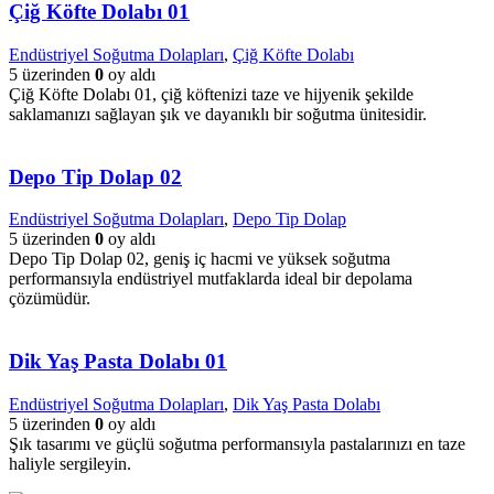
Çiğ Köfte Dolabı 01
Endüstriyel Soğutma Dolapları
,
Çiğ Köfte Dolabı
5 üzerinden
0
oy aldı
Çiğ Köfte Dolabı 01, çiğ köftenizi taze ve hijyenik şekilde
saklamanızı sağlayan şık ve dayanıklı bir soğutma ünitesidir.
Depo Tip Dolap 02
Endüstriyel Soğutma Dolapları
,
Depo Tip Dolap
5 üzerinden
0
oy aldı
Depo Tip Dolap 02, geniş iç hacmi ve yüksek soğutma
performansıyla endüstriyel mutfaklarda ideal bir depolama
çözümüdür.
Dik Yaş Pasta Dolabı 01
Endüstriyel Soğutma Dolapları
,
Dik Yaş Pasta Dolabı
5 üzerinden
0
oy aldı
Şık tasarımı ve güçlü soğutma performansıyla pastalarınızı en taze
haliyle sergileyin.