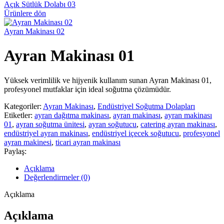
Açık Sütlük Dolabı 03
Ürünlere dön
Ayran Makinası 02
Ayran Makinası 01
Yüksek verimlilik ve hijyenik kullanım sunan Ayran Makinası 01,
profesyonel mutfaklar için ideal soğutma çözümüdür.
Kategoriler:
Ayran Makinası
,
Endüstriyel Soğutma Dolapları
Etiketler:
ayran dağıtma makinası
,
ayran makinası
,
ayran makinası
01
,
ayran soğutma ünitesi
,
ayran soğutucu
,
catering ayran makinası
,
endüstriyel ayran makinası
,
endüstriyel içecek soğutucu
,
profesyonel
ayran makinesi
,
ticari ayran makinası
Paylaş:
Açıklama
Değerlendirmeler (0)
Açıklama
Açıklama