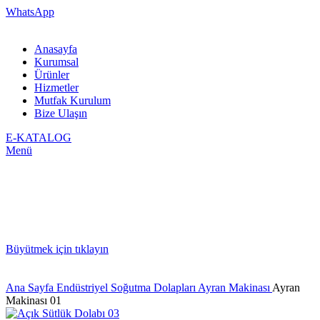
WhatsApp
Anasayfa
Kurumsal
Ürünler
Hizmetler
Mutfak Kurulum
Bize Ulaşın
E-KATALOG
Menü
Büyütmek için tıklayın
Ana Sayfa
Endüstriyel Soğutma Dolapları
Ayran Makinası
Ayran
Makinası 01