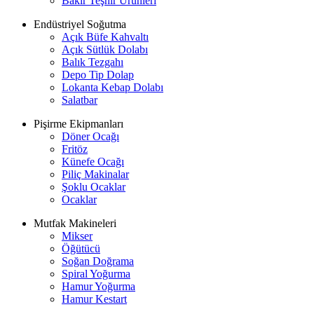
Bakır Teşhir Ürünleri
Endüstriyel Soğutma
Açık Büfe Kahvaltı
Açık Sütlük Dolabı
Balık Tezgahı
Depo Tip Dolap
Lokanta Kebap Dolabı
Salatbar
Pişirme Ekipmanları
Döner Ocağı
Fritöz
Künefe Ocağı
Piliç Makinalar
Şoklu Ocaklar
Ocaklar
Mutfak Makineleri
Mikser
Öğütücü
Soğan Doğrama
Spiral Yoğurma
Hamur Yoğurma
Hamur Kestart