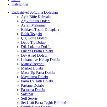
Kategoriler
Endüstriyel Soğutma Dolapları
Açık Büfe Kahvaltı
Açık Sütlük Dolabı
Ayran Makinası
Baklava Teşhir Dolapları
Balık Tezgahı
Çiğ Köfte Dolabı
Depo Tip Dolap
Dik Lokanta Dolabı
Dik Yaş Pasta Dolabı
Dry Aged Dolabı
Lokanta ve Kebap Dolabı
Manav Reyonu
Market Dolabı
Masa Tip Pasta Dolabı
Mayalama Dolabı
Pasta Ev Tatlı Dolabı
Pastane Dolabı
Pastırma Dolabı
Salatbar
Self Servis
Set Üstü Pasta Teşhir Bölümü
Soğuk Hava Deposu