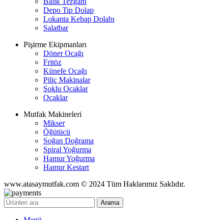
Balık Tezgahı
Depo Tip Dolap
Lokanta Kebap Dolabı
Salatbar
Pişirme Ekipmanları
Döner Ocağı
Fritöz
Künefe Ocağı
Piliç Makinalar
Şoklu Ocaklar
Ocaklar
Mutfak Makineleri
Mikser
Öğütücü
Soğan Doğrama
Spiral Yoğurma
Hamur Yoğurma
Hamur Kestart
www.atasaymutfak.com © 2024 Tüm Haklarımız Saklıdır.
Arama
Menü