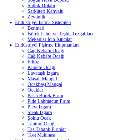
Sütlük Dolabı
Şarküteri Kahvaltı
Zeytinlik
Endüstriyel Isıtma Sistemleri
Benmari
Börek Isıtıcı ve Teşhir Tezgahları
Mekanlar İçin Isıtıcılar
Endüstriyel Pişirme Ekipmanları
Cağ Kebabı Ocağı
Cağ Kebabı Ocağı
Fritöz
Künefe Ocağı
Lavataşlı Izgara
Masalı Mangal
Ocakbaşı Mangal
Ocaklar
Pasta Börek Fırını
Pide Lahmacun Fırını
Pleyt Izgara
Steak Izgara
Şoklu Ocak
Tantuni Ocağı
Taş Tabanlı Fırınlar
Tost Makinası