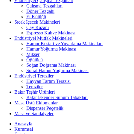
Endüstriyel Çalışma Tezgahları
Çalışma Tezgahları
Döner Tezgahı
Et Kütüğü
Sıcak İçecek Makineleri
Çay Kazanı
Espresso Kahve Makinası
Endüstriyel Mutfak Makineleri
Hamur Kestart ve Yuvarlama Makinaları
Hamur Yoğurma Makinası
Mikser
Öğütücü
Soğan Doğrama Makinası
Spiral Hamur Yoğurma Makinası
Endüstriyel Teraziler
Hayvan Tartım Terazisi
Teraziler
Bakır Teşhir Ürünleri
Bakır İskender Sunum Tabakları
Masa Üstü Ekipmanlar
Dispenser Peçetelik
Masa ve Sandalyeler
Anasayfa
Kurumsal