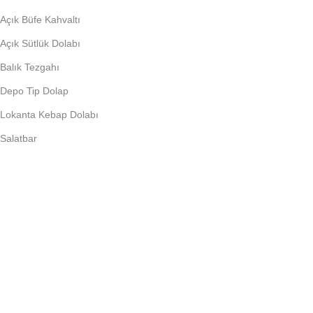
Açık Büfe Kahvaltı
Açık Sütlük Dolabı
Balık Tezgahı
Depo Tip Dolap
Lokanta Kebap Dolabı
Salatbar
PIŞIRME EKIPMANLARI
Döner Ocağı
Fritöz
Künefe Ocağı
Piliç Makinalar
Şoklu Ocaklar