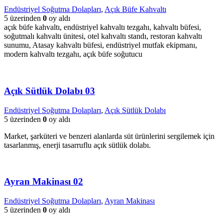
Endüstriyel Soğutma Dolapları
,
Açık Büfe Kahvaltı
5 üzerinden
0
oy aldı
açık büfe kahvaltı, endüstriyel kahvaltı tezgahı, kahvaltı büfesi,
soğutmalı kahvaltı ünitesi, otel kahvaltı standı, restoran kahvaltı
sunumu, Atasay kahvaltı büfesi, endüstriyel mutfak ekipmanı,
modern kahvaltı tezgahı, açık büfe soğutucu
Açık Sütlük Dolabı 03
Endüstriyel Soğutma Dolapları
,
Açık Sütlük Dolabı
5 üzerinden
0
oy aldı
Market, şarküteri ve benzeri alanlarda süt ürünlerini sergilemek için
tasarlanmış, enerji tasarruflu açık sütlük dolabı.
Ayran Makinası 02
Endüstriyel Soğutma Dolapları
,
Ayran Makinası
5 üzerinden
0
oy aldı