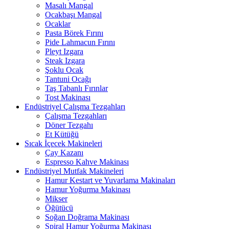
Masalı Mangal
Ocakbaşı Mangal
Ocaklar
Pasta Börek Fırını
Pide Lahmacun Fırını
Pleyt Izgara
Steak Izgara
Şoklu Ocak
Tantuni Ocağı
Taş Tabanlı Fırınlar
Tost Makinası
Endüstriyel Çalışma Tezgahları
Çalışma Tezgahları
Döner Tezgahı
Et Kütüğü
Sıcak İçecek Makineleri
Çay Kazanı
Espresso Kahve Makinası
Endüstriyel Mutfak Makineleri
Hamur Kestart ve Yuvarlama Makinaları
Hamur Yoğurma Makinası
Mikser
Öğütücü
Soğan Doğrama Makinası
Spiral Hamur Yoğurma Makinası