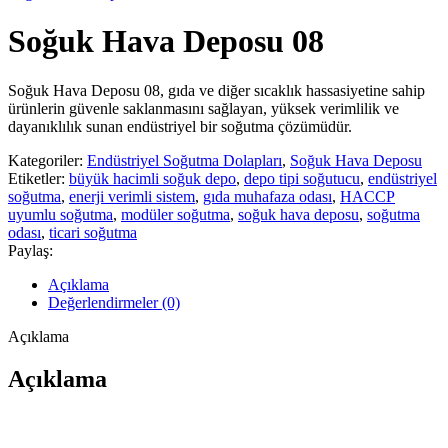
Soğuk Hava Deposu 08
Soğuk Hava Deposu 08, gıda ve diğer sıcaklık hassasiyetine sahip
ürünlerin güvenle saklanmasını sağlayan, yüksek verimlilik ve
dayanıklılık sunan endüstriyel bir soğutma çözümüdür.
Kategoriler:
Endüstriyel Soğutma Dolapları
,
Soğuk Hava Deposu
Etiketler:
büyük hacimli soğuk depo
,
depo tipi soğutucu
,
endüstriyel
soğutma
,
enerji verimli sistem
,
gıda muhafaza odası
,
HACCP
uyumlu soğutma
,
modüler soğutma
,
soğuk hava deposu
,
soğutma
odası
,
ticari soğutma
Paylaş:
Açıklama
Değerlendirmeler (0)
Açıklama
Açıklama