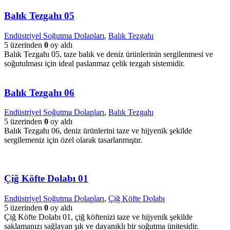
Balık Tezgahı 05
Endüstriyel Soğutma Dolapları
,
Balık Tezgahı
5 üzerinden
0
oy aldı
Balık Tezgahı 05, taze balık ve deniz ürünlerinin sergilenmesi ve
soğutulması için ideal paslanmaz çelik tezgah sistemidir.
Balık Tezgahı 06
Endüstriyel Soğutma Dolapları
,
Balık Tezgahı
5 üzerinden
0
oy aldı
Balık Tezgahı 06, deniz ürünlerini taze ve hijyenik şekilde
sergilemeniz için özel olarak tasarlanmıştır.
Çiğ Köfte Dolabı 01
Endüstriyel Soğutma Dolapları
,
Çiğ Köfte Dolabı
5 üzerinden
0
oy aldı
Çiğ Köfte Dolabı 01, çiğ köftenizi taze ve hijyenik şekilde
saklamanızı sağlayan şık ve dayanıklı bir soğutma ünitesidir.