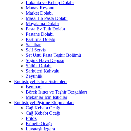
Lokanta ve Kebap Dolabı
Manav Reyonu
Market Dolabı
Masa Tip Pasta Dolabı
Mayalama Dolabı
Pasta Ev Tatlı Dolabı
Pastane Dolabı
Pastırma Dolabı
Salatbar
Self Servis
Set Üstü Pasta Teşhir Bölümü
Soğuk Hava Deposu
Sütlük Dolabı
Şarküteri Kahvaltı
Zeytinlik
Endüstriyel Isıtma Sistemleri
Benmari
Börek Isıtıcı ve Teşhir Tezgahları
Mekanlar İçin Isıtıcılar
Endüstriyel Pişirme Ekipmanları
Cağ Kebabı Ocağı
Cağ Kebabı Ocağı
Fritöz
Künefe Ocağı
Lavataşlı Izgara