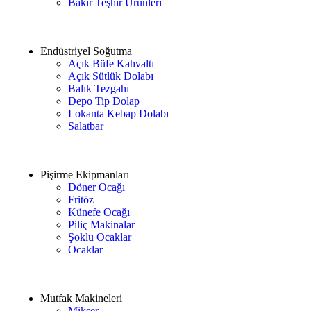
Bakır Teşhir Ürünleri
Endüstriyel Soğutma
Açık Büfe Kahvaltı
Açık Sütlük Dolabı
Balık Tezgahı
Depo Tip Dolap
Lokanta Kebap Dolabı
Salatbar
Pişirme Ekipmanları
Döner Ocağı
Fritöz
Künefe Ocağı
Piliç Makinalar
Şoklu Ocaklar
Ocaklar
Mutfak Makineleri
Mikser