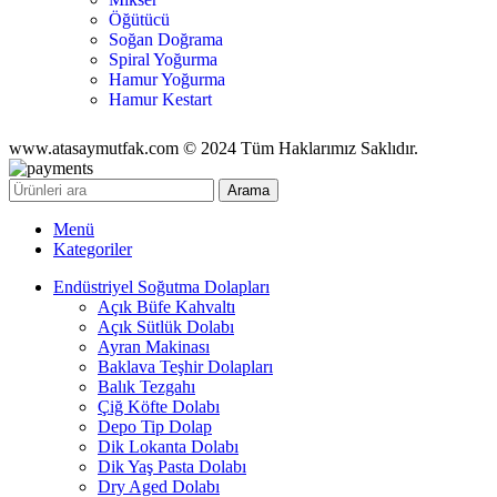
Öğütücü
Soğan Doğrama
Spiral Yoğurma
Hamur Yoğurma
Hamur Kestart
www.atasaymutfak.com © 2024 Tüm Haklarımız Saklıdır.
Arama
Menü
Kategoriler
Endüstriyel Soğutma Dolapları
Açık Büfe Kahvaltı
Açık Sütlük Dolabı
Ayran Makinası
Baklava Teşhir Dolapları
Balık Tezgahı
Çiğ Köfte Dolabı
Depo Tip Dolap
Dik Lokanta Dolabı
Dik Yaş Pasta Dolabı
Dry Aged Dolabı