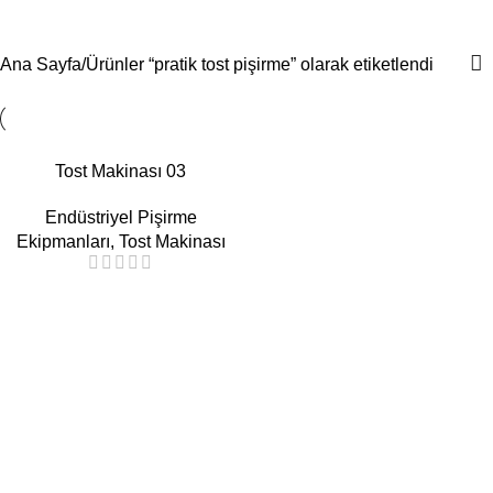
pratik tost pişirme
Menü
Ana Sayfa
Ürünler “pratik tost pişirme” olarak etiketlendi
Tost Makinası 03
Endüstriyel Pişirme
Ekipmanları
,
Tost Makinası