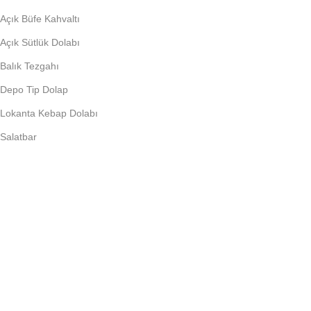
Açık Büfe Kahvaltı
Açık Sütlük Dolabı
Balık Tezgahı
Depo Tip Dolap
Lokanta Kebap Dolabı
Salatbar
PIŞIRME EKIPMANLARI
Döner Ocağı
Fritöz
Künefe Ocağı
Piliç Makinalar
Şoklu Ocaklar