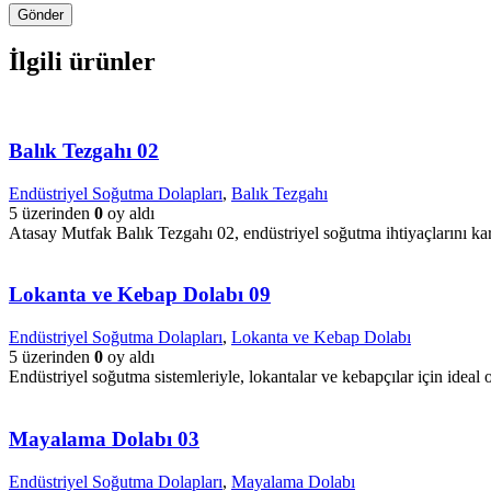
İlgili ürünler
Balık Tezgahı 02
Endüstriyel Soğutma Dolapları
,
Balık Tezgahı
5 üzerinden
0
oy aldı
Atasay Mutfak Balık Tezgahı 02, endüstriyel soğutma ihtiyaçlarını kar
Lokanta ve Kebap Dolabı 09
Endüstriyel Soğutma Dolapları
,
Lokanta ve Kebap Dolabı
5 üzerinden
0
oy aldı
Endüstriyel soğutma sistemleriyle, lokantalar ve kebapçılar için ideal
Mayalama Dolabı 03
Endüstriyel Soğutma Dolapları
,
Mayalama Dolabı