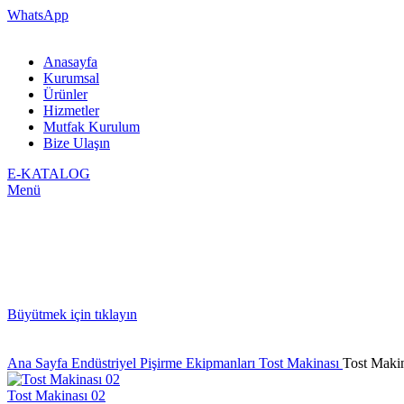
WhatsApp
Anasayfa
Kurumsal
Ürünler
Hizmetler
Mutfak Kurulum
Bize Ulaşın
E-KATALOG
Menü
Büyütmek için tıklayın
Ana Sayfa
Endüstriyel Pişirme Ekipmanları
Tost Makinası
Tost Maki
Tost Makinası 02