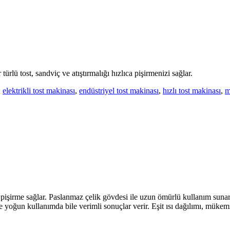
türlü tost, sandviç ve atıştırmalığı hızlıca pişirmenizi sağlar.
:
elektrikli tost makinası
,
endüstriyel tost makinası
,
hızlı tost makinası
,
m
it pişirme sağlar. Paslanmaz çelik gövdesi ile uzun ömürlü kullanım suna
 yoğun kullanımda bile verimli sonuçlar verir. Eşit ısı dağılımı, mükem