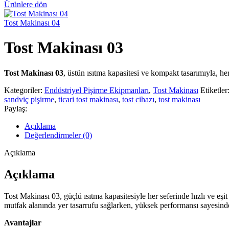
Ürünlere dön
Tost Makinası 04
Tost Makinası 03
Tost Makinası 03
, üstün ısıtma kapasitesi ve kompakt tasarımıyla, her 
Kategoriler:
Endüstriyel Pişirme Ekipmanları
,
Tost Makinası
Etiketler
sandviç pişirme
,
ticari tost makinası
,
tost cihazı
,
tost makinası
Paylaş:
Açıklama
Değerlendirmeler (0)
Açıklama
Açıklama
Tost Makinası 03, güçlü ısıtma kapasitesiyle her seferinde hızlı ve eş
mutfak alanında yer tasarrufu sağlarken, yüksek performansı sayesinde
Avantajlar