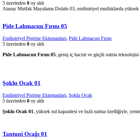
5 üzerinden
0
oy aldı
Atasay Mutfak Mayalama Dolabı 03, endüstriyel mutfaklarda yüksek ve
Pide Lahmacun Fırını 05
Endüstriyel Pişirme Ekipmanları
,
Pide Lahmacun Fırını
5 üzerinden
0
oy aldı
Pide Lahmacun Fırını 05
, geniş iç hacmi ve güçlü ısıtma teknolojisi
Şoklu Ocak 01
Endüstriyel Pişirme Ekipmanları
,
Şoklu Ocak
5 üzerinden
0
oy aldı
Şoklu Ocak 01
, yüksek ısıl kapasitesi ve hızlı ısıtma özelliğiyle, y
Tantuni Ocağı 01