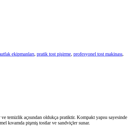
utfak ekipmanları
,
pratik tost pişirme
,
profesyonel tost makinası
,
r ve temizlik açısından oldukça pratiktir. Kompakt yapısı sayesinde
mel kıvamda pişmiş tostlar ve sandviçler sunar.