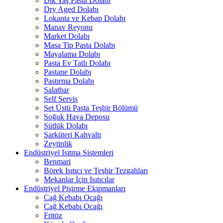
Dik Yaş Pasta Dolabı
Dry Aged Dolabı
Lokanta ve Kebap Dolabı
Manav Reyonu
Market Dolabı
Masa Tip Pasta Dolabı
Mayalama Dolabı
Pasta Ev Tatlı Dolabı
Pastane Dolabı
Pastırma Dolabı
Salatbar
Self Servis
Set Üstü Pasta Teşhir Bölümü
Soğuk Hava Deposu
Sütlük Dolabı
Şarküteri Kahvaltı
Zeytinlik
Endüstriyel Isıtma Sistemleri
Benmari
Börek Isıtıcı ve Teşhir Tezgahları
Mekanlar İçin Isıtıcılar
Endüstriyel Pişirme Ekipmanları
Cağ Kebabı Ocağı
Cağ Kebabı Ocağı
Fritöz