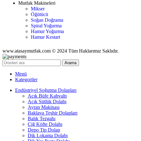
Mutfak Makineleri
Mikser
Öğütücü
Soğan Doğrama
Spiral Yoğurma
Hamur Yoğurma
Hamur Kestart
www.atasaymutfak.com © 2024 Tüm Haklarımız Saklıdır.
Arama
Menü
Kategoriler
Endüstriyel Soğutma Dolapları
Açık Büfe Kahvaltı
Açık Sütlük Dolabı
Ayran Makinası
Baklava Teşhir Dolapları
Balık Tezgahı
Çiğ Köfte Dolabı
Depo Tip Dolap
Dik Lokanta Dolabı