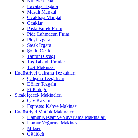
Künefe Ocağı
Lavataşlı Izgara
Masalı Mangal
Ocakbaşı Mangal
Ocaklar
Pasta Börek Fırını
Pide Lahmacun Fırını
Pleyt Izgara
Steak Izgara
Şoklu Ocak
Tantuni Ocağı
Taş Tabanlı Fırınlar
Tost Makinası
Endüstriyel Çalışma Tezgahları
Çalışma Tezgahları
Döner Tezgahı
Et Kütüğü
Sıcak İçecek Makineleri
Çay Kazanı
Espresso Kahve Makinası
Endüstriyel Mutfak Makineleri
Hamur Kestart ve Yuvarlama Makinaları
Hamur Yoğurma Makinası
Mikser
Öğütücü