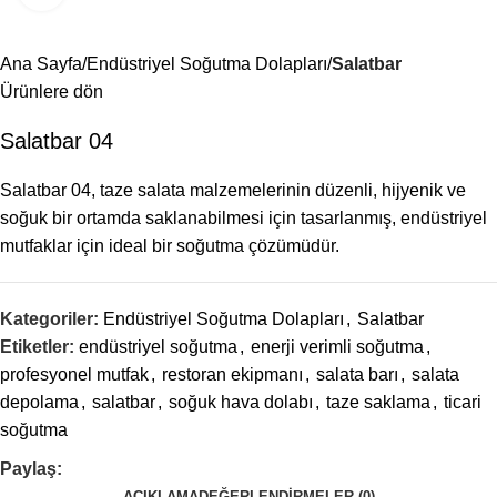
Menü
Ana Sayfa
Endüstriyel Soğutma Dolapları
Salatbar
Ürünlere dön
Salatbar 04
Salatbar 04, taze salata malzemelerinin düzenli, hijyenik ve
soğuk bir ortamda saklanabilmesi için tasarlanmış, endüstriyel
mutfaklar için ideal bir soğutma çözümüdür.
Kategoriler:
Endüstriyel Soğutma Dolapları
,
Salatbar
Etiketler:
endüstriyel soğutma
,
enerji verimli soğutma
,
profesyonel mutfak
,
restoran ekipmanı
,
salata barı
,
salata
depolama
,
salatbar
,
soğuk hava dolabı
,
taze saklama
,
ticari
soğutma
Paylaş:
AÇIKLAMA
DEĞERLENDIRMELER (0)