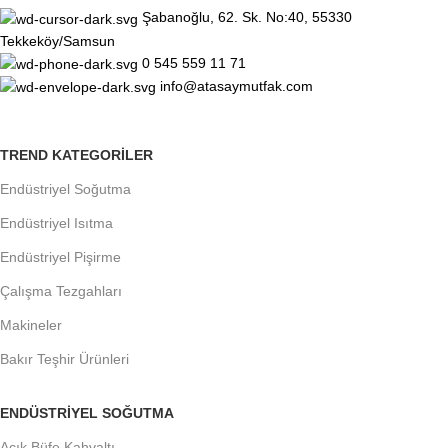
Şabanoğlu, 62. Sk. No:40, 55330
Tekkeköy/Samsun
0 545 559 11 71
info@atasaymutfak.com
TREND KATEGORILER
Endüstriyel Soğutma
Endüstriyel Isıtma
Endüstriyel Pişirme
Çalışma Tezgahları
Makineler
Bakır Teşhir Ürünleri
ENDÜSTRIYEL SOĞUTMA
Açık Büfe Kahvaltı