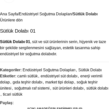
Menü
Ana Sayfa
Endüstriyel Soğutma Dolapları
Sütlük Dolabı
Ürünlere dön
Sütlük Dolabı 01
Sütlük Dolabı 01
, süt ve süt ürünlerinin serin, hijyenik ve taze
bir şekilde sergilenmesini sağlayan, estetik tasarıma sahip
endüstriyel bir soğutma dolabıdır.
Kategoriler:
Endüstriyel Soğutma Dolapları
,
Sütlük Dolabı
Etiketler:
camlı sütlük
,
endüstriyel süt dolabı
,
enerji verimli
dolap
,
gıda teşhir dolabı
,
market tipi dolap
,
soğuk teşhir
ünitesi
,
soğutmalı raf sistemi
,
süt ürünleri dolabı
,
sütlük dolabı
,
ticari sütlük
Paylaş:
AÇIKLAMA
DEĞERLENDIRMELER (0)