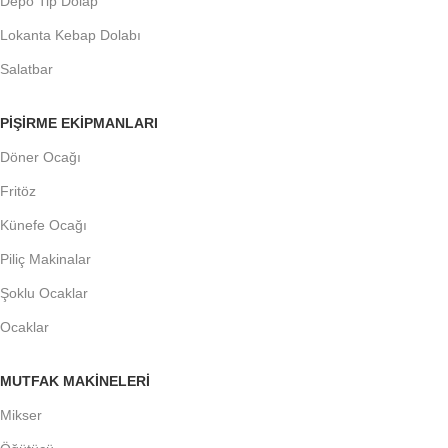
Depo Tip Dolap
Lokanta Kebap Dolabı
Salatbar
PIŞIRME EKIPMANLARI
Döner Ocağı
Fritöz
Künefe Ocağı
Piliç Makinalar
Şoklu Ocaklar
Ocaklar
MUTFAK MAKINELERI
Mikser